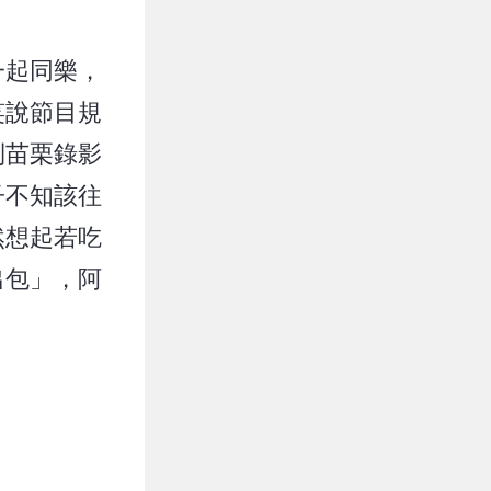
一起同樂，
笑說節目規
到苗栗錄影
子不知該往
然想起若吃
出包」，阿