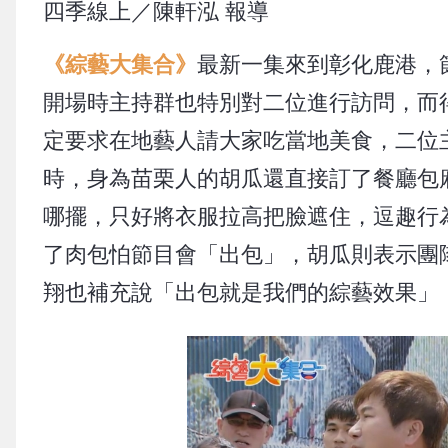
四季線上／陳軒泓 報導
《綜藝大集合》
最新一集來到彰化鹿港，
開場時主持群也特別對二位進行訪問，而
定要求在地藝人請大家吃當地美食，二位
時，身為苗栗人的胡瓜還直接訂了餐廳包
哪擺，只好將衣服拉高把臉遮住，逗趣行
了肉包怕節目會「出包」，胡瓜則表示團
翔也補充說「出包就是我們的綜藝效果」