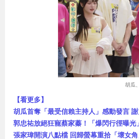
胡瓜
【看更多】
胡瓜首奪「最受信賴主持人」感動發言 謝
郭忠祐放絕狂寵蔡家蓁！「爆閃行徑曝光
張家瑋開演八點檔 回歸螢幕重拾「壞女