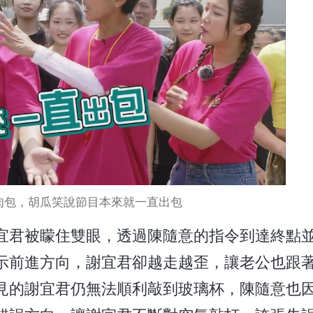
肉包，胡瓜笑說節目本來就一直出包
宜君被矇住雙眼，透過陳隨意的指令到達終點
示前進方向，謝宜君卻越走越歪，讓老公也跟
見的謝宜君仍無法順利敲到玻璃杯，陳隨意也