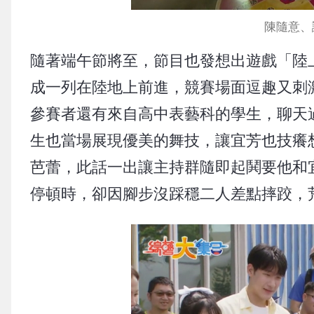
陳隨意、
隨著端午節將至，節目也發想出遊戲「陸
成一列在陸地上前進，競賽場面逗趣又刺
參賽者還有來自高中表藝科的學生，聊天
生也當場展現優美的舞技，讓宜芳也技癢
芭蕾，此話一出讓主持群隨即起鬨要他和
停頓時，卻因腳步沒踩穩二人差點摔跤，