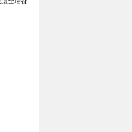
誤讓全場都