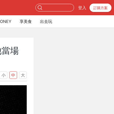
登入
訂購方案
ONEY
享美食
出去玩
他當場
小
中
大