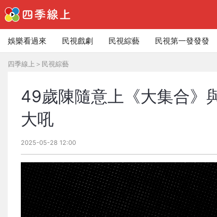
娛樂看過來
民視戲劇
民視綜藝
民視第一發發發
四季線上
＞
民視綜藝
49歲陳隨意上《大集合》
大吼
2025-05-28 12:00