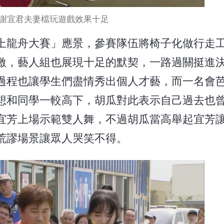
謝宜君夫妻檔玩遊戲效果十足
上龍舟大賽」應景，參賽隊伍將椅子化做行走
激，藝人組也展現十足的默契，一路過關挺進
過程也讓學生們盡情秀出個人才藝，而一名會
想和同學一較高下，胡瓜對此表示自己過去也
宜芳上場示範雙人舞，不過胡瓜當高舉起宜芳
荒謬場景讓眾人哭笑不得。