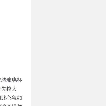
並將玻璃杯
著失控大
因此心急如