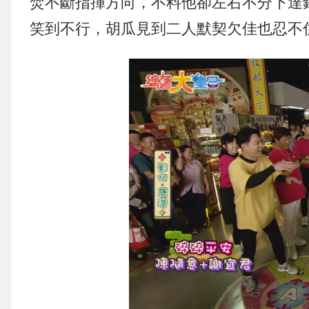
焚不斷指揮方向，不料他卻左右不分下達
笑到不行，胡瓜見到二人默契欠佳也忍不