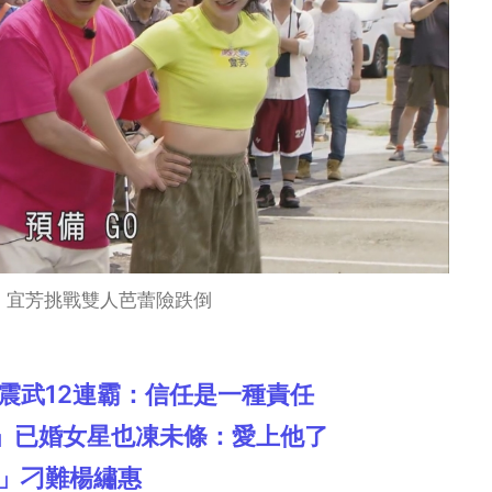
、宜芳挑戰雙人芭蕾險跌倒
震武12連霸：信任是一種責任
」已婚女星也凍未條：愛上他了
角」刁難楊繡惠