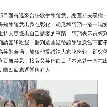
節目難得邀來台語歌手陳隨意、謝宜君夫妻檔
得知陳隨意出身在彰化，胡瓜和阿翔一搭一唱
主持人更搬出自己請客的事蹟，阿翔表示曾經
廂請團隊吃飯，聽到這些話後讓陳隨意當下面
為笑翻全場，隨後他提議請大家吃肉包，卻突
隊百無禁忌，接著又笑稱節目「本來就一直在
，幽默回應逗樂所有人。