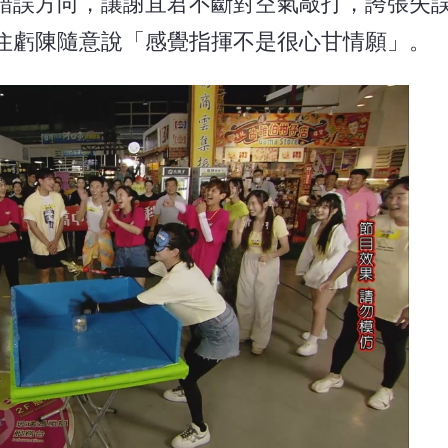
錯誤方向，讓謝宜君不斷對空氣敲打，誇張失
住虧陳隨意說「感覺指揮不是很心甘情願」。