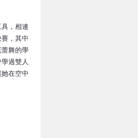
工具，相連
決賽，其中
芭蕾舞的學
曾學過雙人
讓她在空中