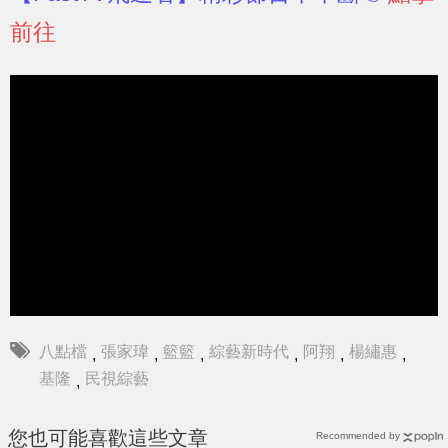
前往
八點檔
張家瑋
籃籃
綜藝新時代
阿翔
楊繡惠
,
,
,
,
,
,
基隆
民視綜藝
,
您也可能喜歡這些文章
Recommended by