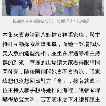
楊繡惠分享輔導級笑話，笑問「這可以播嗎」
本集來賓邀請到八點檔女神張家瑋，與主
持群互動探索基隆風貌，而她一登場就以
美人魚的造型亮相，並坐在岸邊等著主持
群的到來，華麗的出場讓大家看得眼睛閃
閃發亮，隨後阿翔問她會不會游泳，張家
瑋想也沒想回應對方「會」，接著就遭三
位主持人聯手想將她推向海裡，讓張家瑋
嚇得放聲大叫，苦苦哀求之下才總算讓主