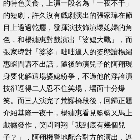
的特色美食，上演一段名為「一夜不干」
的短劇，許久沒有戲劇演出的張家瑋在節
目上過過乾癮，發揮演技飾演壞媳婦的角
色，和楊繡惠對戲演出「婆媳大戰」，而
張家瑋對「婆婆」咄咄逼人的姿態讓楊繡
惠瞬間講不出話，隨後飾演兒子的阿翔現
身要化解這場婆媳紛爭，不過他的浮誇演
技卻逗得二人忍不住笑場，場面十分爆
笑。而三人演完了荒謬橋段後，回歸正題
介紹基隆一夜干，楊繡惠看見籃籃又馬上
戲癮發作，笑問阿翔「我到底有幾個兒
子？」，阿翔機警地配合對方的演出，逗