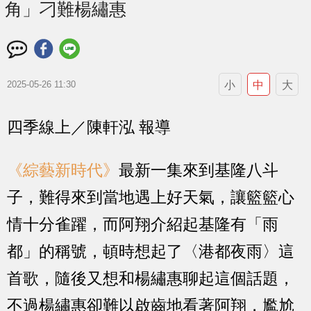
角」刁難楊繡惠
小
中
大
2025-05-26 11:30
四季線上／陳軒泓 報導
《綜藝新時代》
最新一集來到基隆八斗
子，難得來到當地遇上好天氣，讓籃籃心
情十分雀躍，而阿翔介紹起基隆有「雨
都」的稱號，頓時想起了〈港都夜雨〉這
首歌，隨後又想和楊繡惠聊起這個話題，
不過楊繡惠卻難以啟齒地看著阿翔，尷尬