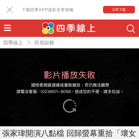
下載四季APP讓影音更順暢
立即下載
四季線上
民視綜藝
張家瑋開演八點檔 回歸螢幕重拾「壞女