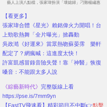
藝人上演八點檔，張家瑋扮演「壞媳婦」刁難楊繡惠
【看更多】
張家瑋合體《星光》賴銘偉火力開唱！台
上勁歌熱舞「全片曝光」掀轟動
吳政澔《好運來》當眾熱吻蘇晏霈 樂軒
配定了？網瘋喊：這進度太快！
許富凱感冒錄音險失聲！靠「神醫」恢復
嗓音：不能跟太多人說
《綜藝新時代》
完整版線上看
https://pse.is/7mm9yn
【FastTV飛速看】精彩節目不中斷👉
點擊