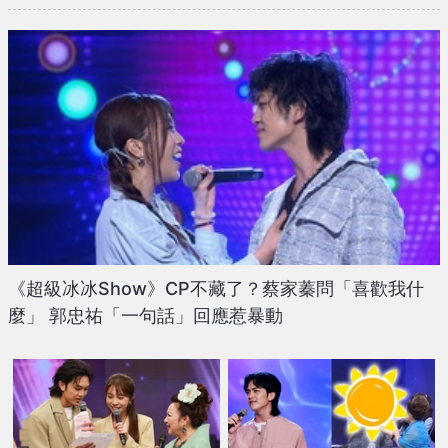
《超級冰冰Show》CP不藏了？蔡家蓁問「喜歡我什
麼」 郭忠祐「一句話」回應惹暴動