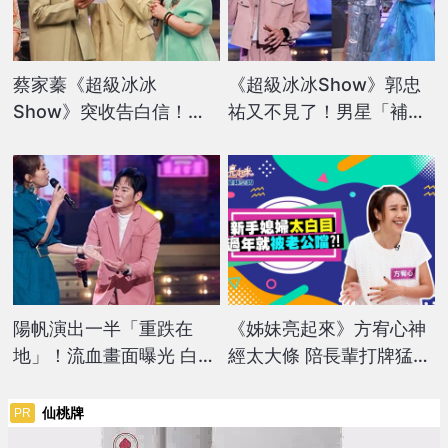
蔡家蓁《超級冰冰
《超級冰冰Show》郭忠
Show》突收告白信！郭
祐又不見了！男星「補位
忠祐親口念出「完整內容
主持」卻忙翻 白冰冰急安
曝光」
撫：振作一點
陽帆演出一半「重跌在
《姊妹亮起來》方宥心神
地」！流血畫面曝光 白冰
經太大條 陪長輩打牌猛胡
冰急關心傷勢
牌回家被老公噹？！
仙桃牌
PR