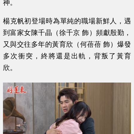
神。
楊克帆初登場時為單純的職場新鮮人，遇
到富家女陳千晶（徐千京 飾）頻獻殷勤，
又與交往多年的黃育欣（何蓓蓓 飾）爆發
多次衝突，終將還是出軌，背叛了黃育
欣。