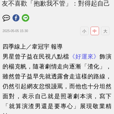
友不喜歡「抱歉我不管」：對得起自己
小
中
大
2025-05-05 15:30
四季線上／韋冠宇 報導
男星曾子益在民視八點檔
《好運來》
飾演
的楊克帆，隨著劇情走向逐漸「渣化」，
雖然曾子益早先就透露會走這樣的路線，
仍然引起網友忿恨謾罵，而他也十分坦然
面對，表示自己就是照著劇本演，寫下
「就算演渣男還是要專心」展現敬業精