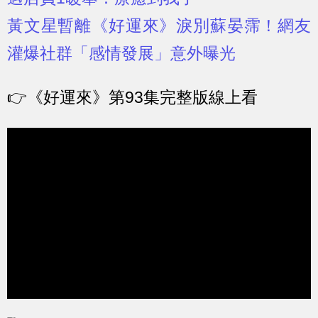
黃文星暫離《好運來》淚別蘇晏霈！網友
灌爆社群「感情發展」意外曝光
👉
《好運來》第93集完整版線上看