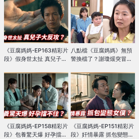
《豆腐媽媽-EP163精彩片
八點檔《豆腐媽媽》無預
段》假身世太扯 真兒子大
警換檔了？謝瓊煖突冒「1
反攻？
句話」悄曝新工作！
《豆腐媽媽-EP158精彩片
《豆腐媽媽-EP151精彩片
段》包養驚天爆 好孕擋不
段》奸情暴露 抓包變態女