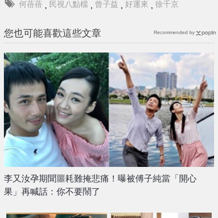
何蓓蓓
民視八點檔
曾子益
好運來
徐千京
,
,
,
,
您也可能喜歡這些文章
Recommended by
李又汝孕期聞噩耗難掩悲痛！曝被傅子純當「開心
果」再喊話：你不要鬧了