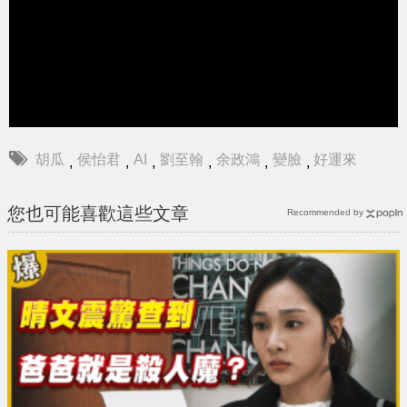
胡瓜
侯怡君
AI
劉至翰
余政鴻
變臉
好運來
,
,
,
,
,
,
您也可能喜歡這些文章
Recommended by