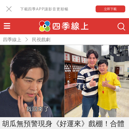
下載四季APP讓影音更順暢
立即下載
四季線上
民視戲劇
胡瓜無預警現身《好運來》戲棚！合體