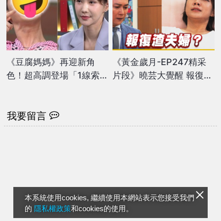
《豆腐媽媽》再迎新角
《黃金歲月-EP247精采
色！超高調登場「1線索」
片段》曉芸大覺醒 報復渣
引網猜：是她的親弟？
夫婦？
我要留言
本系統使用cookies, 繼續使用本網站表示您接受我們
的
隱私權政策
和cookies的使用。