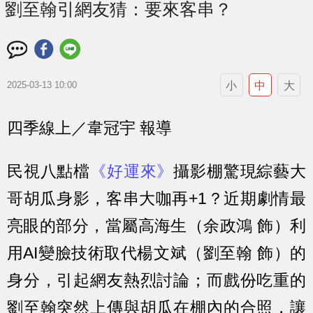
劉至翰引網友猜：要來客串？
小
中
大
2025-03-13 10:00
四季線上／韋冠宇 報導
民視八點檔
《好運來》
攝影棚驚現綜藝大
哥胡瓜身影，客串大咖再+1？近期劇情最
亮眼的部分，當屬高海生（余政鴻 飾）利
用AI變臉技術取代楊文斌（劉至翰 飾）的
身分，引起網友熱烈討論；而戲份吃重的
劉至翰突然上傳與胡瓜在棚內的合照，讓