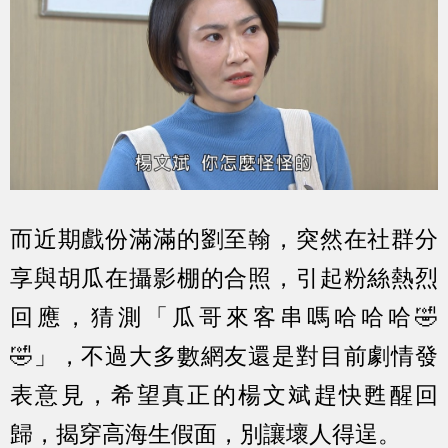
而近期戲份滿滿的劉至翰，突然在社群分
享與胡瓜在攝影棚的合照，引起粉絲熱烈
回應，猜測「瓜哥來客串嗎哈哈哈🤣
🤣」，不過大多數網友還是對目前劇情發
表意見，希望真正的楊文斌趕快甦醒回
歸，揭穿高海生假面，別讓壞人得逞。