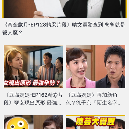
《黃金歲月-EP128精采片段》晴文震驚查到 爸爸就是
殺人魔？
《豆腐媽媽-EP162精彩片
《豆腐媽媽》再加新角
段》孽女現出原形 最強孕
色？徐千京「陌生名字」
勢？
脫口而出 黃尚禾反應超
浮誇！