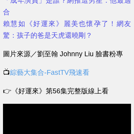
「成年演員」是誰？網推這男星：他最適
合
賴慧如《好運來》麗美也懷孕了！網友
驚：孩子的爸是天虎還曉剛？
圖片來源／劉至翰 Johnny Liu 臉書粉專
📺
綜藝大集合-FastTV飛速看
👉
《好運來》第56集完整版線上看