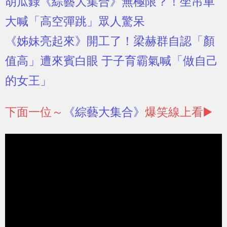
胡瓜錄《綜藝大集合》無極限？！坐吊車
大喊「高空彈跳」眾人驚呆
《姊妹亮起來》開工了！梁赫群自認「顏
值高」遭來賓白眼 于子育霸氣喊「做自己
的女王」
下面一位～
《綜藝大集合》
爆笑線上看▶️