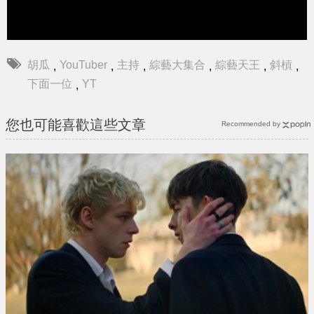
胡瓜
YouTuber
主持
綜藝大集合
綜藝天王
斜槓
,
,
,
,
,
,
下面一位
YT
,
您也可能喜歡這些文章
Recommended by