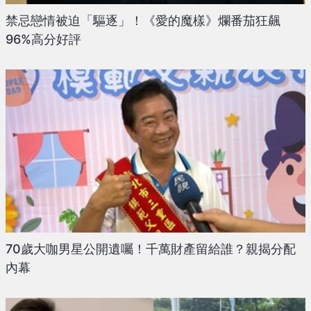
禁忌戀情被迫「驅逐」！《愛的魔樣》爛番茄狂飆
96%高分好評
70歲大咖男星公開遺囑！千萬財產留給誰？親揭分配
內幕