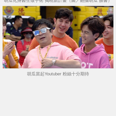
胡瓜化身醫生做手術 揭曉新計畫（圖／翻攝胡瓜 臉書）
胡瓜當起Youtuber 粉絲十分期待