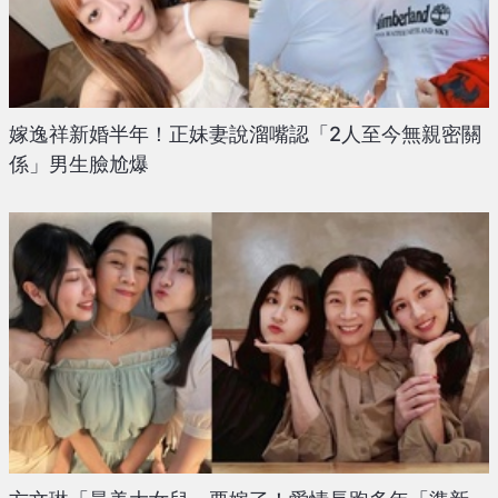
嫁逸祥新婚半年！正妹妻說溜嘴認「2人至今無親密關
係」男生臉尬爆