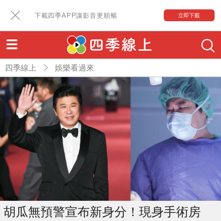
下載四季APP讓影音更順暢
立即下載
四季線上
娛樂看過來
胡瓜無預警宣布新身分！現身手術房