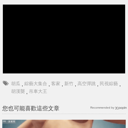
胡瓜
綜藝大集合
客家
新竹
高空彈跳
民視綜藝
,
,
,
,
,
,
胡漢龑
吊車大王
,
您也可能喜歡這些文章
Recommended by
PR・新素簡