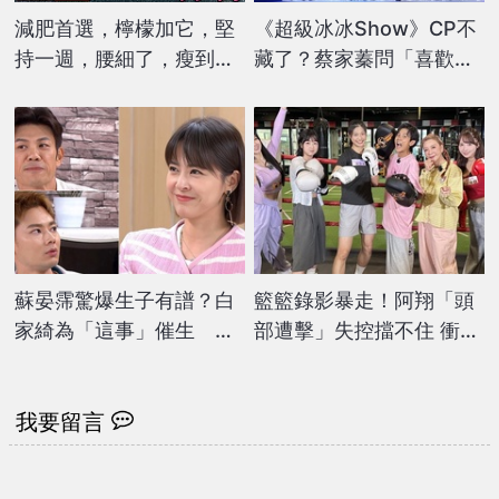
減肥首選，檸檬加它，堅
《超級冰冰Show》CP不
持一週，腰細了，瘦到你
藏了？蔡家蓁問「喜歡我
懷疑人生
什麼」 郭忠祐「一句話」
回應惹暴動
蘇晏霈驚爆生子有譜？白
籃籃錄影暴走！阿翔「頭
家綺為「這事」催生 本
部遭擊」失控擋不住 衝突
人附和嗨喊加油！
畫面全被拍
我要留言