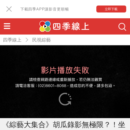
下載四季APP讓影音更順暢
立即下載
四季線上
民視綜藝
《綜藝大集合》胡瓜錄影無極限？！坐