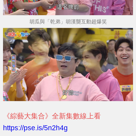
胡瓜與「乾弟」胡漢龑互動超爆笑
《綜藝大集合》
全新集數線上看
https://pse.is/5n2h4g