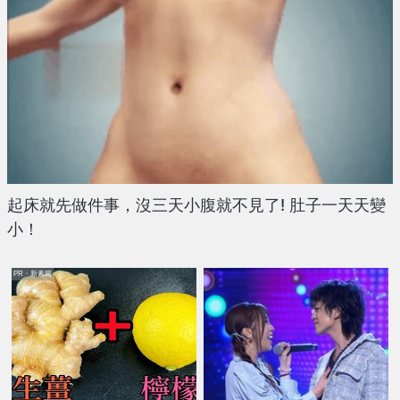
起床就先做件事，沒三天小腹就不見了! 肚子一天天變
小！
PR・新素簡