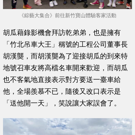
《綜藝大集合》前往新竹寶山體驗客家活動
胡瓜藉錄影機會拜訪乾弟弟，也是擁有
「竹北吊車大王」稱號的工程公司董事長
胡漢龑，而胡漢龑為了迎接胡瓜的到來特
地號召車友將高檔名車開來歡迎，而胡瓜
也不客氣地直接表示對方要送一臺車給
他，全場羨慕不已，隨後又改口表示是
「送他開一天」，笑說讓大家誤會了。