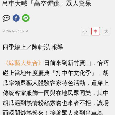
吊車大喊「高空彈跳」眾人驚呆
小
中
大
2024-02-27 16:54
四季線上／陳軒泓 報導
《綜藝大集合》
日前來到新竹寶山，恰巧
碰上當地年度慶典「打中午文化季」，胡
瓜率領眾藝人體驗客家特色活動，還穿上
傳統客家服飾一同與在地民眾同樂，其中
胡瓜遇到熱情粉絲索吻也來者不拒，讓場
面瞬間炒熱起來！接著眾人來到吊車基