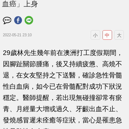
血癌」上身
小
中
大
2022-05-21 23:10
29歲林先生幾年前在澳洲打工度假期間，
因腳趾關節腫痛，後又持續疲憊、高燒不
退，在女友堅持之下送醫，確診急性骨髓
性白血病，如今已在骨髓配對成功下狀況
穩定。醫師提醒，若出現無碰撞卻常有瘀
青、月經量大增或過久、牙齦出血不止、
發燒感冒遲未痊癒等症狀，當心是罹患急