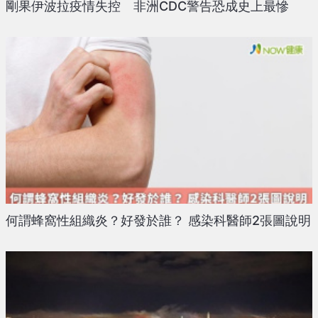
剛果伊波拉疫情失控 非洲CDC警告恐成史上最慘
何謂蜂窩性組織炎？好發於誰？ 感染科醫師2張圖說明