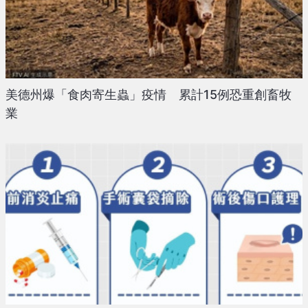
美德州爆「食肉寄生蟲」疫情 累計15例恐重創畜牧
業