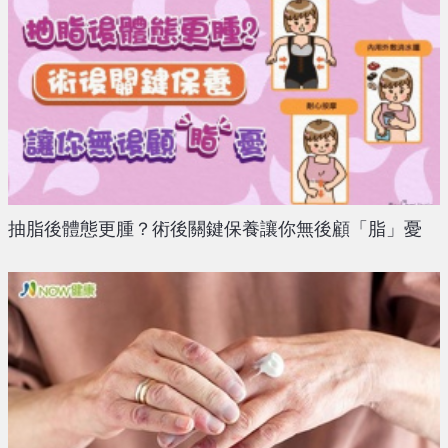
抽脂後體態更腫？術後關鍵保養讓你無後顧「脂」憂