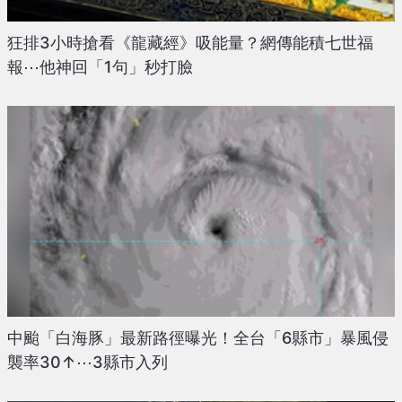
狂排3小時搶看《龍藏經》吸能量？網傳能積七世福
報⋯他神回「1句」秒打臉
中颱「白海豚」最新路徑曝光！全台「6縣市」暴風侵
襲率30↑⋯3縣市入列