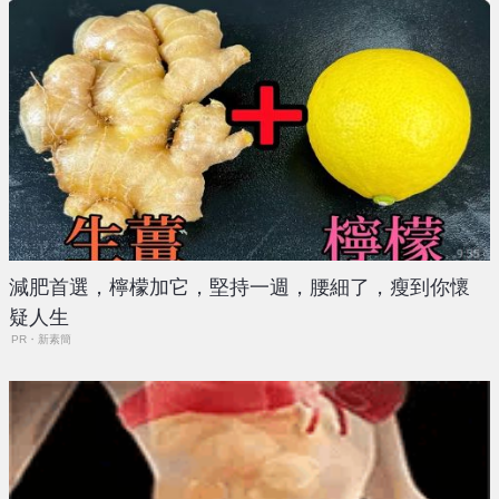
減肥首選，檸檬加它，堅持一週，腰細了，瘦到你懷
疑人生
PR・新素簡