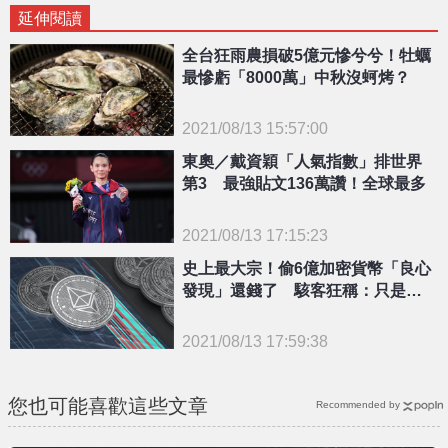
延伸閱讀
全台狂雨農損破5億元慘兮兮！牡蠣
最慘虧「8000萬」中秋沒蚵烤？
2021/08/13 15:57:00
{PLAYICON}
東奧／戴資穎「人氣指數」排世界
第3 最強貼文136萬讚！全球最多
2021/08/13 17:15:23
{PLAYICON}
史上最大宗！偷6億加密貨幣「良心
發現」還錢了 駭客狂稱：只是好
玩
2021/08/13 17:59:38
{PLAYICON}
您也可能喜歡這些文章
Recommended by