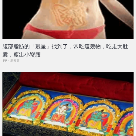
腹部脂肪的「剋星」找到了，常吃這幾物，吃走大肚
囊，瘦出小蠻腰
PR・新素簡