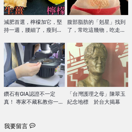
減肥首選，檸檬加它，堅
腹部脂肪的「剋星」找到
持一週，腰細了，瘦到你
了，常吃這幾物，吃走大
懷疑人生
肚囊，瘦出小蠻腰
鑽石有GIA認證不一定
「台灣護理之母」陳翠玉
真！ 專家不藏私教你一秒
紀念地標 於台大揭幕
分辨
我要留言