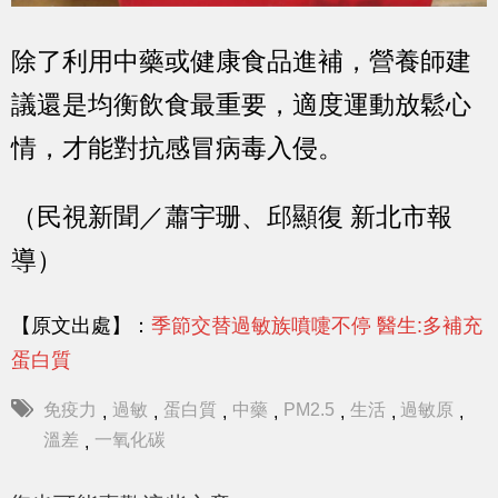
除了利用中藥或健康食品進補，營養師建
議還是均衡飲食最重要，適度運動放鬆心
情，才能對抗感冒病毒入侵。
（民視新聞／蕭宇珊、邱顯復 新北市報
導）
【原文出處】：
季節交替過敏族噴嚏不停 醫生:多補充
蛋白質
免疫力
過敏
蛋白質
中藥
PM2.5
生活
過敏原
,
,
,
,
,
,
,
溫差
一氧化碳
,