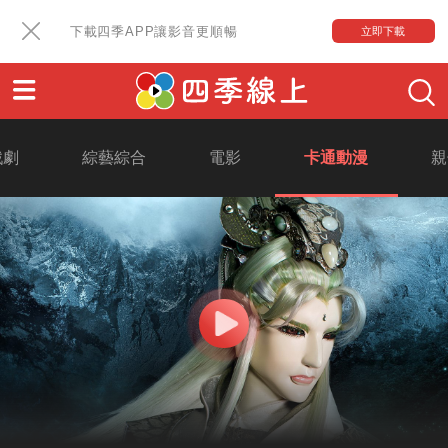
下載四季APP讓影音更順暢
立即下載
戲劇
綜藝綜合
電影
卡通動漫
親