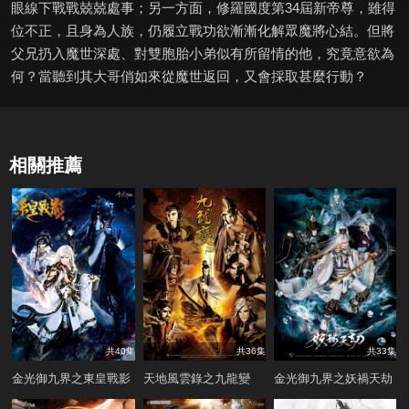
眼線下戰戰兢兢處事；另一方面，修羅國度第34屆新帝尊，雖得
位不正，且身為人族，仍履立戰功欲漸漸化解眾魔將心結。但將
父兄扔入魔世深處、對雙胞胎小弟似有所留情的他，究竟意欲為
何？當聽到其大哥俏如來從魔世返回，又會採取甚麼行動？
相關推薦
共40集
共36集
共33集
金光御九界之東皇戰影
天地風雲錄之九龍變
金光御九界之妖禍天劫