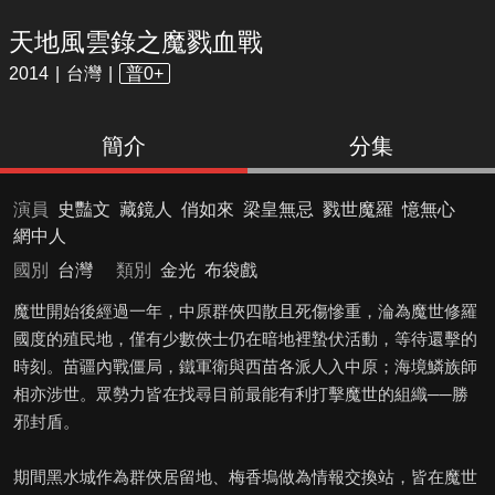
天地風雲錄之魔戮血戰
2014
台灣
普0+
簡介
分集
演員
史豔文
藏鏡人
俏如來
梁皇無忌
戮世魔羅
憶無心
網中人
國別
台灣
類別
金光
布袋戲
魔世開始後經過一年，中原群俠四散且死傷慘重，淪為魔世修羅
國度的殖民地，僅有少數俠士仍在暗地裡蟄伏活動，等待還擊的
時刻。苗疆內戰僵局，鐵軍衛與西苗各派人入中原；海境鱗族師
相亦涉世。眾勢力皆在找尋目前最能有利打擊魔世的組織──勝
邪封盾。
期間黑水城作為群俠居留地、梅香塢做為情報交換站，皆在魔世