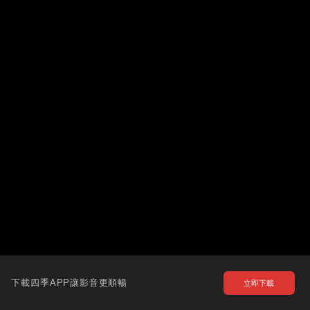
下載四季APP讓影音更順暢
立即下載