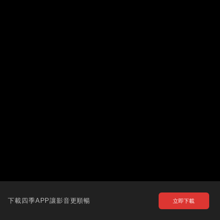
下載四季APP讓影音更順暢
立即下載