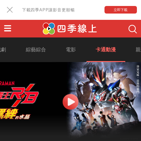
下載四季APP讓影音更順暢
立即下載
戲劇
綜藝綜合
電影
卡通動漫
親