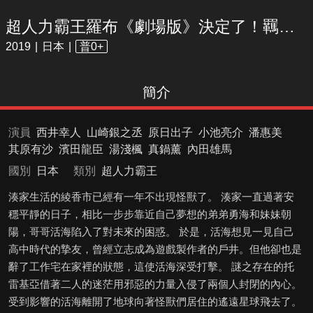
超人力霸王羅布《劇場版》決定了！羈絆的水晶【國語版】
2019
日本
普0+
簡介
演員
西井幸人
山崎銀之丞
原日出子
小池亮介
潘惠美
其原有沙
濱田龍臣
湯淺楓
真鍋薰
內田雄馬
國別
日本
類別
超人力霸王
湊家生活的綾香市已經有一年不出現怪獸了。 湊家一直過著安
穩平靜的日子，相比一步步靠近自己夢想的弟弟勇海和妹妹朝
陽，哥哥活海陷入了對未來的困惑。 於是，活海想見一見自己
高中時代的摯友，曾經立志成為遊戲製作者的戶井。但他卻也是
辭了工作宅在家裡的狀態，這使活海深受打擊。 謎之存在的托
雷基亞借著二人的迷茫用邪惡的力量入侵了兩個人封閉的內心。
受到影響的活海離開了地球向著怪獸們居住的遙遠星球飛去了。