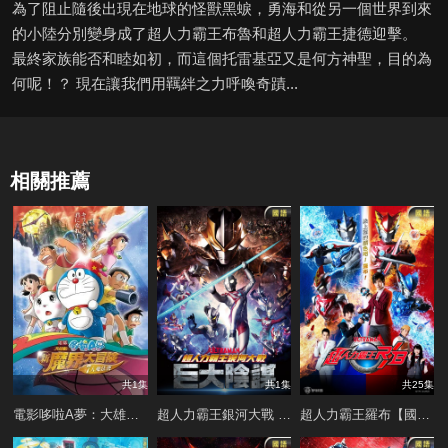
為了阻止隨後出現在地球的怪獸黑蜧，勇海和從另一個世界到來
的小陸分別變身成了超人力霸王布魯和超人力霸王捷德迎擊。
最終家族能否和睦如初，而這個托雷基亞又是何方神聖，目的為
何呢！？ 現在讓我們用羈絆之力呼喚奇蹟...
相關推薦
共1集
共1集
共25集
電影哆啦A夢：大雄的新魔界大冒險 7人魔法使
超人力霸王銀河大戰 - 巨大陰謀【國語版】
超人力霸王羅布【國語版】