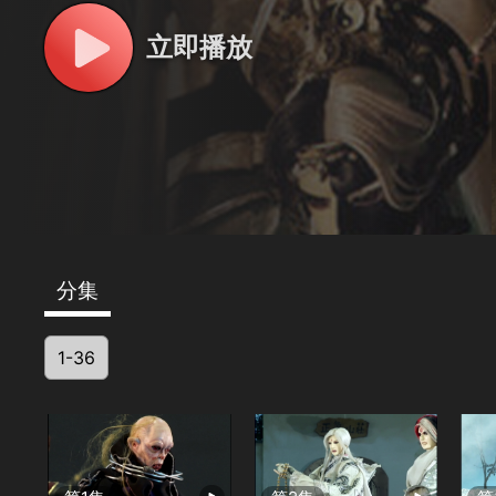
難擇、為報師仇卻力有未逮等難題。
立即播放
此時苗疆為《九龍天書》進行的搜尋行動出現變數，書冊竟出
人背後又在盤算什麼？
分集
1-36