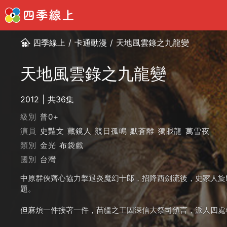
四季線上
/
卡通動漫
/
天地風雲錄之九龍變
天地風雲錄之九龍變
2012
共36集
級別
普0+
演員
史豔文
藏鏡人
競日孤鳴
默蒼離
獨眼龍
萬雪夜
類別
金光
布袋戲
國別
台灣
中原群俠齊心協力擊退炎魔幻十郎，招降西劍流後，史家人旋
題。
但麻煩一件接著一件，苗疆之王因深信大祭司預言，派人四處
慘案；留在人界徘徊的魔世將領，欲打開兩界通道而造成勞師