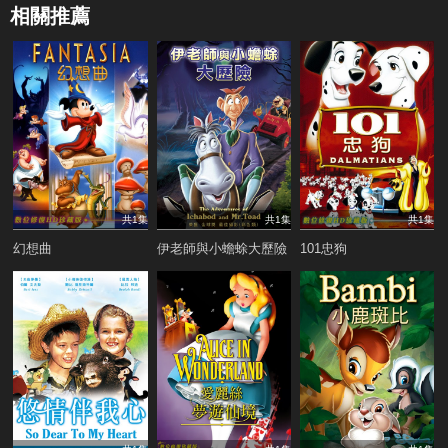
相關推薦
共1集
共1集
共1集
幻想曲
伊老師與小蟾蜍大歷險
101忠狗