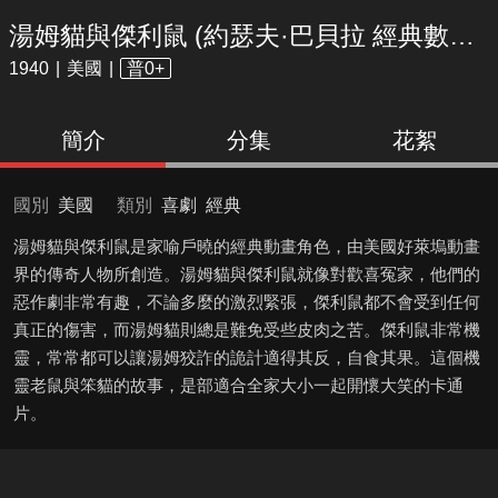
湯姆貓與傑利鼠 (約瑟夫·巴貝拉 經典數位修復版)
1940
美國
普0+
簡介
分集
花絮
國別
美國
類別
喜劇
經典
湯姆貓與傑利鼠是家喻戶曉的經典動畫角色，由美國好萊塢動畫
界的傳奇人物所創造。湯姆貓與傑利鼠就像對歡喜冤家，他們的
惡作劇非常有趣，不論多麼的激烈緊張，傑利鼠都不會受到任何
真正的傷害，而湯姆貓則總是難免受些皮肉之苦。傑利鼠非常機
靈，常常都可以讓湯姆狡詐的詭計適得其反，自食其果。這個機
靈老鼠與笨貓的故事，是部適合全家大小一起開懷大笑的卡通
片。