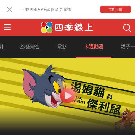
下載四季APP讓影音更順暢
立即下載
劇
綜藝綜合
電影
卡通動漫
親子