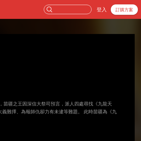
登入
訂購方案
，苗疆之王因深信大祭司預言，派人四處尋找《九龍天
義難擇、為報師仇卻力有未逮等難題。 此時苗疆為《九