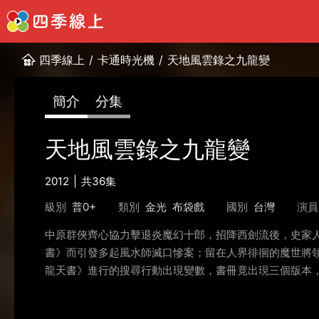
四季線上
/
卡通時光機
/
天地風雲錄之九龍變
簡介
分集
天地風雲錄之九龍變
2012
共36集
級別
普0+
類別
金光
布袋戲
國別
台灣
演員
中原群俠齊心協力擊退炎魔幻十郎，招降西劍流後，史家
書》而引發多起風水師滅口慘案；留在人界徘徊的魔世將
龍天書》進行的搜尋行動出現變數，書冊竟出現三個版本