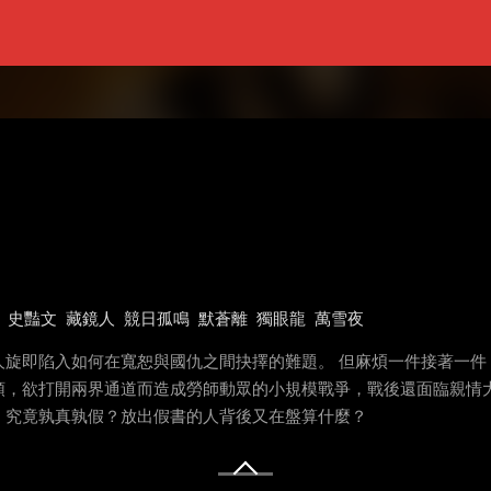
史豔文
藏鏡人
競日孤鳴
默蒼離
獨眼龍
萬雪夜
人旋即陷入如何在寬恕與國仇之間抉擇的難題。 但麻煩一件接著一件
領，欲打開兩界通道而造成勞師動眾的小規模戰爭，戰後還面臨親情大
，究竟孰真孰假？放出假書的人背後又在盤算什麼？