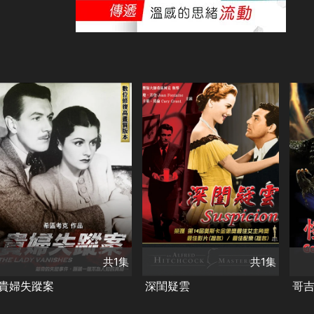
共1集
共1集
演員
演員
瑪格麗特·洛克伍德
瓊·芳登
卡萊葛倫
麥可·蕾格烈芙
類別
類
劇情
愛情
怪
類別
劇情
愛情
希區考克
希區考克
驚悚懸疑
經
共1集
共1集
貴婦失蹤案
深閨疑雲
哥