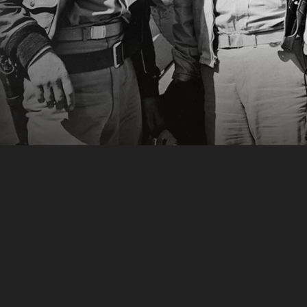
擊日軍的美國空軍成員組成了著名的飛虎
處理飛虎隊員之間的各種矛盾，還要抵抗數
傑森所製造的難題，伍迪不僅想隻身一人作