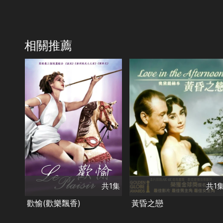
相關推薦
共1集
演員
共1集
Gaby Morlay
克洛德
演員
·多芬
奧黛麗赫本
賈利·古柏
類別
類別
劇情
喜劇
愛情
劇情
愛情
共1集
共1
歡愉(歡樂飄香)
黃昏之戀