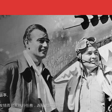
勇故事。
友情而冒死執行任務，為飛虎隊贏得威