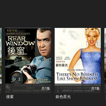
共1集
演員
共1集
詹姆斯史都華
演員
葛麗絲凱莉
瑪麗蓮夢露
唐納德·
奧康納
類別
經典
希區考克
類別
驚悚懸疑
經典
集
共1集
共1集
後窗
銀色星光