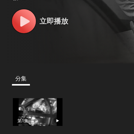
美國在參加世界第二次世界大戰前，一批自願報效中國戰場抗
隊。吉姆·戈登隊長指揮其中的一支著名的飛虎隊，他不僅要
立即播放
目懸殊的日軍。尤其，他必須解決輕率而自負的飛行員伍迪·
戰，而且還想追求吉姆的女朋友。
分集
第1集