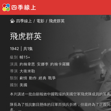
四季線上
/
電影
/
飛虎群英
飛虎群英
1942
共1集
級別
輔15+
演員
約翰韋恩
安娜李
約翰卡羅爾
導演
大衛米勒
類別
劇情
動作
經典
戰爭
國別
美國
本片講述一批自願報效中國戰場的美國空軍飛虎隊成員的英
隊長為了抵抗數目懸殊的日軍而損兵折將，但最終為了正義與
名。