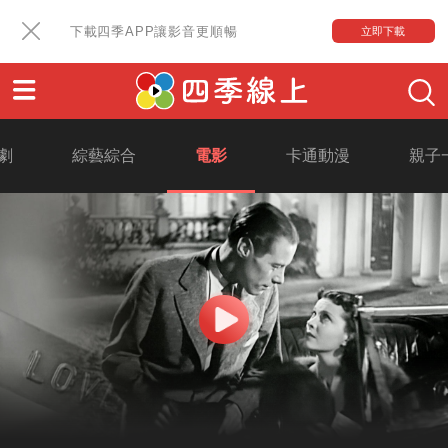
下載四季APP讓影音更順暢
立即下載
劇
綜藝綜合
電影
卡通動漫
親子