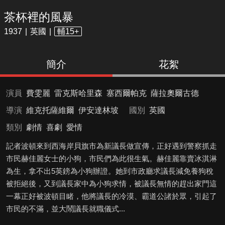
茶杯裡的風暴
1937
英國
輔15+
簡介
花絮
演員
費雯麗
雷克斯哈里森
塞西爾帕克
薩拉奧爾古德
導演
維克托薩維爾
伊安達林坡
國別
英國
類別
劇情
喜劇
愛情
記者波頓來到西海岸貝旗市為新議長做宣傳，正好遇到警察抓走
市民赫佳麗女士的小狗，市民們為此很生氣。赫佳麗靠賣冰淇淋
為生，拿不出5英鎊為小狗辦證。她到市政廳求議長減免養狗稅
被拒絕後，又到議長家中為小狗求情，被議長無情的趕出家門這
一幕正好被波頓目睹，他將議長的冷漠、霸道公諸於眾，引起了
市民的不滿，並大鬧議長就職儀式...