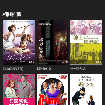
相關推薦
共1集
共1集
共1集
歡愉(歡樂飄香)
唱歌給你聽
紳士現形記