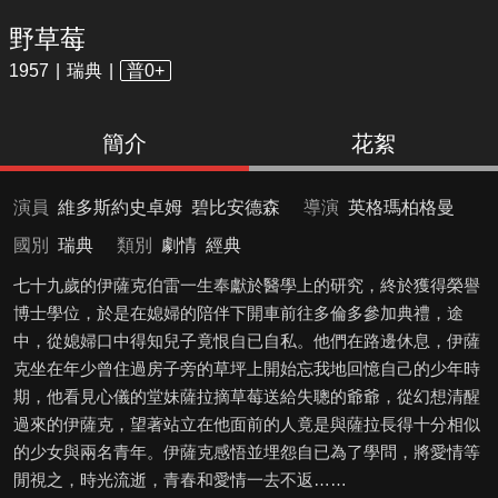
野草莓
1957
瑞典
普0+
簡介
花絮
演員
維多斯約史卓姆
碧比安德森
導演
英格瑪柏格曼
國別
瑞典
類別
劇情
經典
七十九歲的伊薩克伯雷一生奉獻於醫學上的研究，終於獲得榮譽
博士學位，於是在媳婦的陪伴下開車前往多倫多參加典禮，途
中，從媳婦口中得知兒子竟恨自已自私。他們在路邊休息，伊薩
克坐在年少曾住過房子旁的草坪上開始忘我地回憶自己的少年時
期，他看見心儀的堂妹薩拉摘草莓送給失聰的爺爺，從幻想清醒
過來的伊薩克，望著站立在他面前的人竟是與薩拉長得十分相似
的少女與兩名青年。伊薩克感悟並埋怨自已為了學問，將愛情等
閒視之，時光流逝，青春和愛情一去不返……