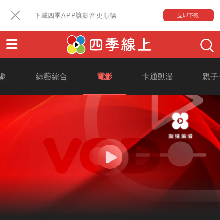
下載四季APP讓影音更順暢
立即下載
劇
綜藝綜合
電影
卡通動漫
親子