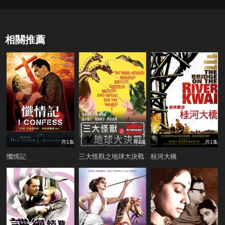
相關推薦
共1集
共1集
共1集
懺情記
三大怪獸之地球大決戰
桂河大橋