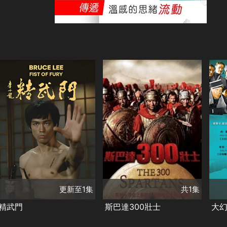
共1集
演員
更新至1集
理查德伊根
演員
李小龍
田俊
拉爾夫理查森爵士
演
瑪麗亞伊
苗可秀
黛安娜貝克
巴里科
珍
大衛法勒
類別
類別
類
動作
經典
劇情
冒險
動作
劇
李小龍經典
經典
戰爭
戰
更新至1集
共1集
精武門
斯巴達300壯士
大