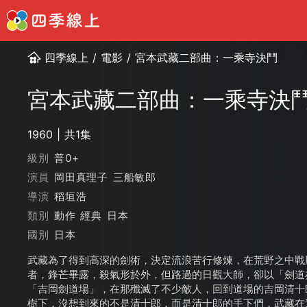
四季線上
/
電影
/
宮本武藏二部曲：一乘寺決鬥
宮本武藏二部曲：一乘寺決
1960
共1集
級別
普0+
演員
岡田真理子
三船敏郎
導演
稻垣浩
類別
動作
經典
日本
國別
日本
武藏為了得到高深的劍術，決定流浪苦行修煉，在荒野之中戰
者，鋒芒畢露，殺氣形於外，但路過的日觀大師，卻以「劍道
「吉岡劍道場」，在那殲滅了不少敵人，回到道場的吉岡清十
樹下，沒想到來的不是清十郎，而是清十郎的手下們，武藏在