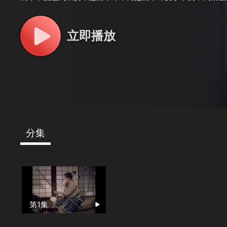
包圍網逃脫，終於遇見了清十郎，與清十郎展開了一場生死決
立即播放
分集
第1集