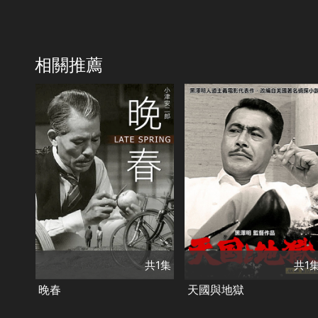
相關推薦
共1集
共1集
演員
演員
原節子
笠智眾
香川京子
三船敏郎
類別
類別
劇情
經典
日本
劇情
經典
日本
共1集
共1
晚春
天國與地獄