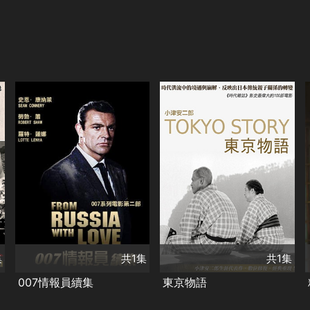
共1集
演員
共1集
史恩康納萊
羅特蓮娜
演員
笠智眾
東山千栄子
類別
劇情
冒險
動作
類別
經典
007系列
劇情
經典
日本
集
共1集
共1集
007情報員續集
東京物語