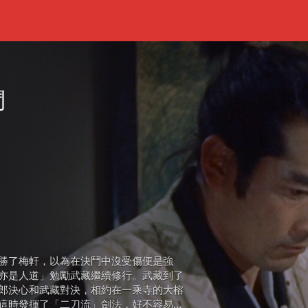
鬥
勝了梅軒，以為在決鬥中沒受傷便是強
亦是人道」勉勵武藏繼續修行。武藏到了
郎決心和武藏對決，相約在一乘寺的大榕
這時發揮了「二刀流」劍法，好不容易從