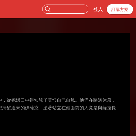
登入
訂購方案
中，從媳婦口中得知兒子竟恨自已自私。他們在路邊休息，
想清醒過來的伊薩克，望著站立在他面前的人竟是與薩拉長