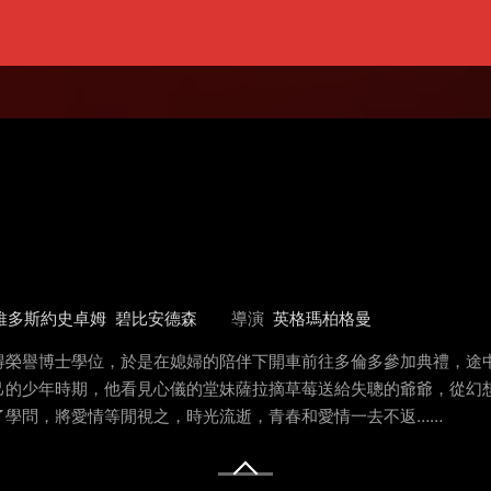
維多斯約史卓姆
碧比安德森
導演
英格瑪柏格曼
得榮譽博士學位，於是在媳婦的陪伴下開車前往多倫多參加典禮，途
己的少年時期，他看見心儀的堂妹薩拉摘草莓送給失聰的爺爺，從幻
了學問，將愛情等閒視之，時光流逝，青春和愛情一去不返……