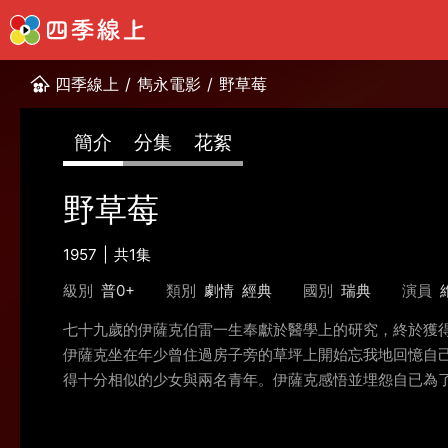
四季線上
/
雋永電影
/
野草莓
簡介
分集
花絮
野草莓
1957
共1集
級別
普0+
類別
劇情
經典
國別
瑞典
演員
七十九歲的伊薩克伯雷一生奉獻於醫學上的研究，終於獲
伊薩克坐在年少曾住過房子旁的草坪上開始忘我地回憶自
得十分相似的少女與兩名青年。伊薩克感悟並埋怨自已為