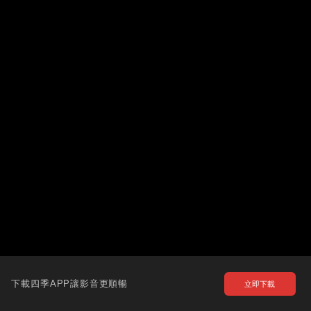
下載四季APP讓影音更順暢
立即下載