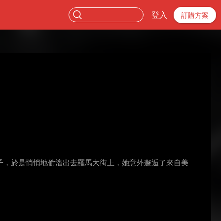
登入
訂購方案
子，於是悄悄地偷溜出去羅馬大街上，她意外邂逅了來自美