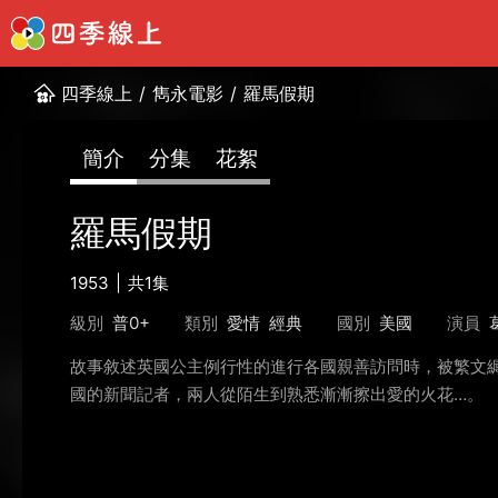
四季線上
/
雋永電影
/
羅馬假期
簡介
分集
花絮
羅馬假期
1953
共1集
級別
普0+
類別
愛情
經典
國別
美國
演員
故事敘述英國公主例行性的進行各國親善訪問時，被繁文
國的新聞記者，兩人從陌生到熟悉漸漸擦出愛的火花…。