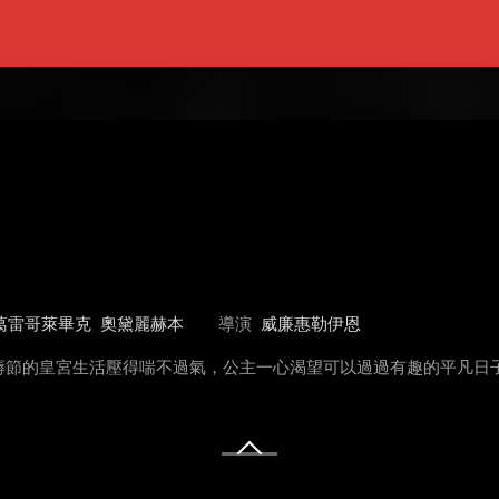
葛雷哥萊畢克
奧黛麗赫本
導演
威廉惠勒伊恩
縟節的皇宮生活壓得喘不過氣，公主一心渴望可以過過有趣的平凡日