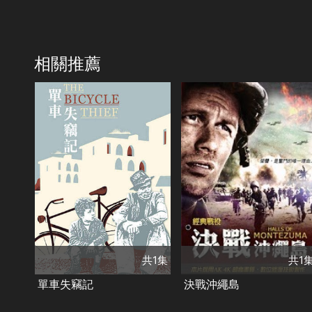
相關推薦
共1集
演員
理查德威德馬克
共1集
雷金納德加德納
演員
蘭貝托馬喬拉尼
傑克帕蘭斯
莉安拉卡瑞爾
類別
劇情
動作
經典
類別
劇情
經典
戰爭
共1集
共1
單車失竊記
決戰沖繩島