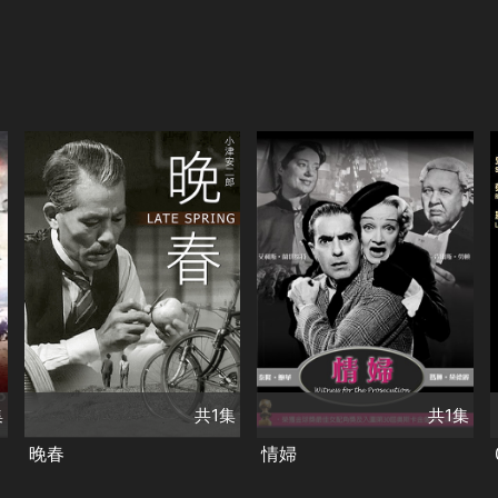
共1集
共1集
演員
演員
原節子
笠智眾
泰隆鮑華
查爾斯‧勞頓
類別
類別
劇情
經典
日本
劇情
經典
集
共1集
共1集
晚春
情婦