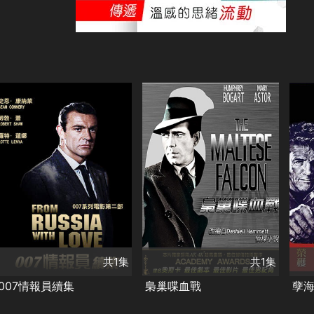
共1集
共1集
演員
演員
史恩康納萊
羅特蓮娜
亨弗萊鮑嘉
演
瑪麗阿斯特
畢
類別
劇情
冒險
動作
類別
類
經典
007系列
劇情
經典
劇
共1集
共1集
007情報員續集
梟巢喋血戰
孽