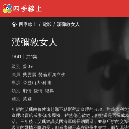
四季線上
/
電影
/
漢彌敦女人
漢彌敦女人
1941
共1集
級別
普0+
演員
費雯麗
勞倫斯奧立佛
導演
亞歷山大·科達
類別
劇情
愛情
經典
國別
英國
年輕的艾瑪由倫敦遠赴那不勒斯拜訪查理的叔叔。對義大利之
查理出賣給威廉‧漢米爾頓。雖然傷心欲絕，但她還是選擇成
活。三年後，艾瑪結識英國海軍艦長納爾遜，並藉巧妙的交際
現實的愛情不斷滋長，但威廉卻不幸在戰爭中去世，而艾瑪該