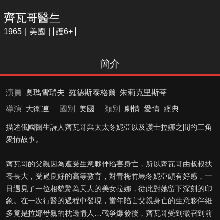
齊瓦哥醫生
1965
美國
護6+
簡介
演員
奧瑪雪瑞夫
羅德斯泰格爾
朱莉克里斯蒂
導演
大衛連
國別
美國
類別
劇情
愛情
經典
描述俄國醫生詩人齊瓦哥與太太冬妮亞以及護士拉娜之間的三角
愛情故事。
齊瓦哥的父親因為遭受生意夥伴陷害身亡，所以齊瓦哥由叔叔扶
養長大，受過良好的高等教育，對青梅竹馬冬妮亞頗有好感，一
日遇見了一位相貌驚為天人的美女拉娜，從此對她留下深刻的印
象。在一次行醫的過程中發現，當年陷害父親身亡的生意夥伴維
多竟是拉娜母親的枕邊情人…戰爭爆發後，齊瓦哥受到徵召到前