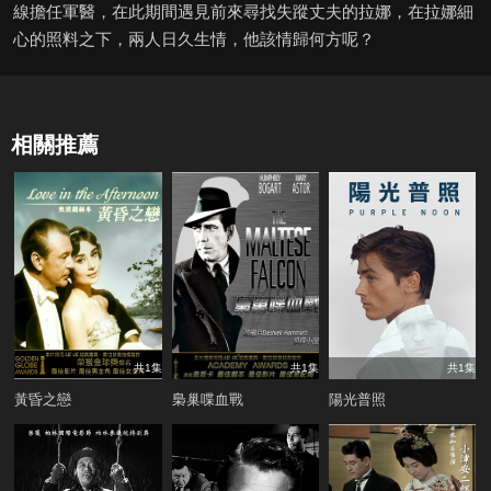
線擔任軍醫，在此期間遇見前來尋找失蹤丈夫的拉娜，在拉娜細
心的照料之下，兩人日久生情，他該情歸何方呢？
相關推薦
共1集
共1集
共1集
黃昏之戀
梟巢喋血戰
陽光普照