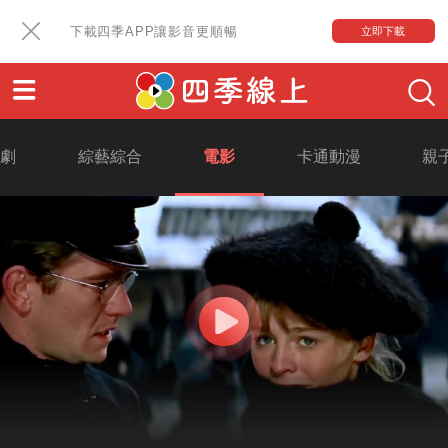
下載四季APP讓影音更順暢
立即下載
戲劇
綜藝綜合
電影
卡通動漫
親