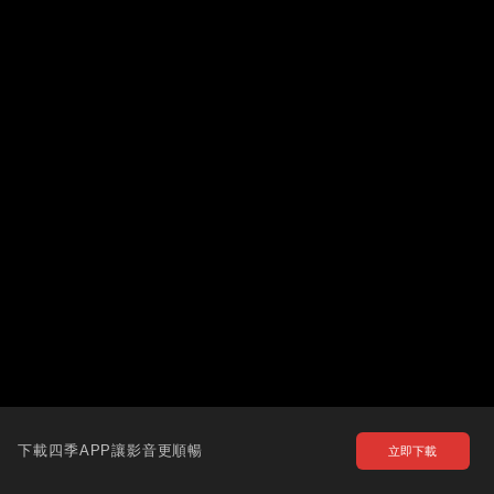
下載四季APP讓影音更順暢
立即下載