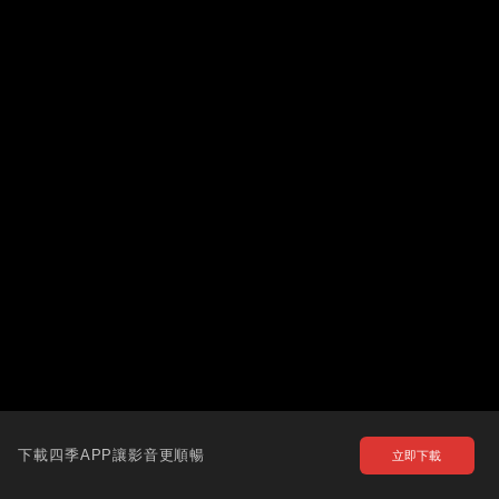
下載四季APP讓影音更順暢
立即下載