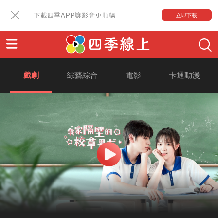
下載四季APP讓影音更順暢
立即下載
戲劇
綜藝綜合
電影
卡通動漫