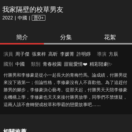
我家隔壁的校草男友
2022
中國
普0+
簡介
分集
花絮
演員
周子傑
張東梓
高昕
李媛菁
許明錚
導演
方辰
國別
中國
類別
青春校園
甜寵愛情❤️
精彩陸劇✨
付勝男和李修豪是從小一起長大的青梅竹馬。論成績，付勝男從
來沒下過第一；但論性格，李修豪沒有人不喜歡他。為了追趕付
勝男的腳步，李修豪決心藝考。從那天起，付勝男天天陪李修豪
去機構上學，李修豪也天天來接付勝男放學，同學們不禁懷疑，
這兩人該不會轉變成校草和學霸的戀愛故事吧……
相關推薦