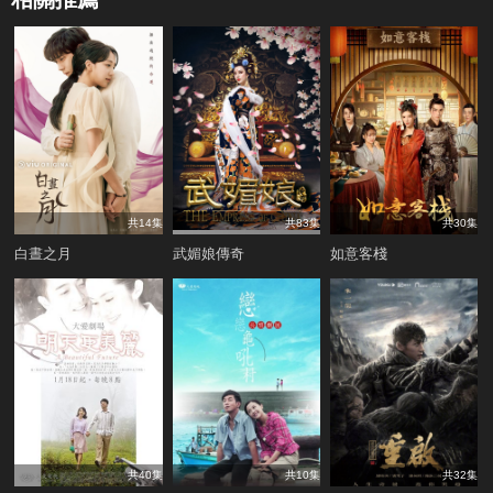
共14集
共83集
共30集
白晝之月
武媚娘傳奇
如意客棧
共40集
共10集
共32集