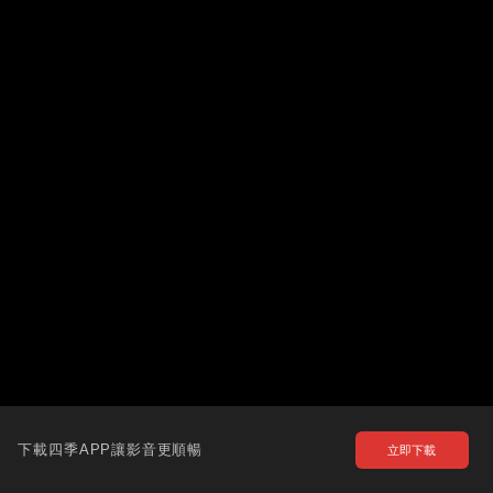
下載四季APP讓影音更順暢
立即下載