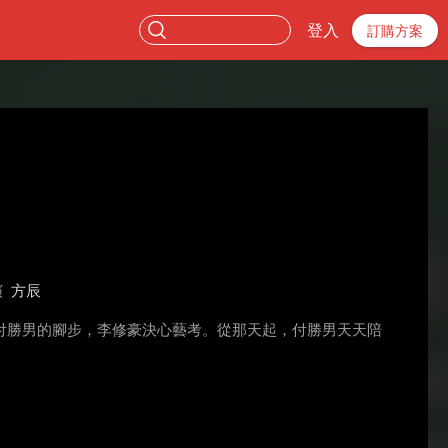
登入
訂購方案
演
方辰
付勝男的腳步，李修豪決心藝考。從那天起，付勝男天天陪