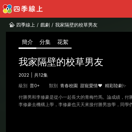
四季線上
/
戲劇
/
我家隔壁的校草男友
簡介
分集
花絮
我家隔壁的校草男友
2022
共12集
級別
普0+
類別
青春校園
甜寵愛情❤️
精彩陸劇✨
付勝男和李修豪是從小一起長大的青梅竹馬。論成績，付
李修豪去機構上學，李修豪也天天來接付勝男放學，同學