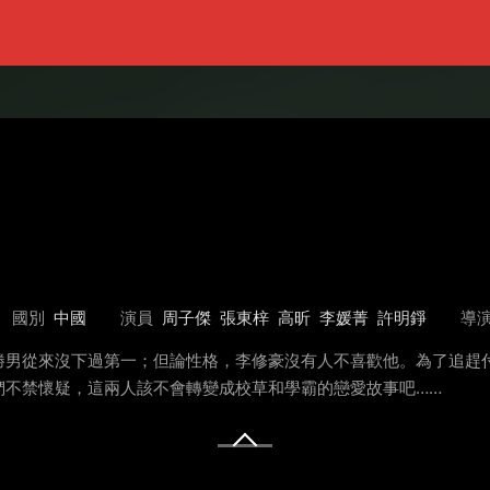
國別
中國
演員
周子傑
張東梓
高昕
李媛菁
許明錚
導
勝男從來沒下過第一；但論性格，李修豪沒有人不喜歡他。為了追趕
們不禁懷疑，這兩人該不會轉變成校草和學霸的戀愛故事吧……