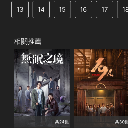
13
14
15
16
17
1
相關推薦
共24集
演員
共30集
鄭業成
辛雲來
演員
王佳宇
楊霖
孫千
魏哲鳴
白澍
賀雨禾
肖恩
肖凱中
胡文喆
張帆
類別
類別
安子鑑
李浩修
懸疑驚悚系列
懸疑驚悚系列
精彩陸劇✨
精彩陸劇✨
共24集
共30