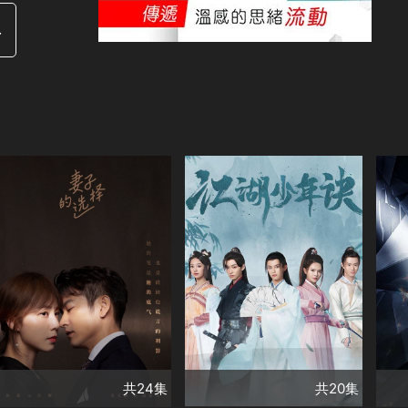
4
共20集
演員
演
共24集
陳俊宇
李沛洋
張
演員
孫莉
袁文康
張瑤
周微微
尹蕊
宣淏
李
王真兒
馬吟吟
趙
類別
古裝及歷史劇
類別
類
懸疑驚悚系列
懸疑驚悚系列
懸
精彩陸劇✨
精彩陸劇✨
喜劇
精
共24集
共20集