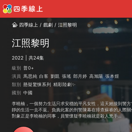
四季線上
/
戲劇
/
江照黎明
江照黎明
2022
共24集
級別
普0+
演員
馬思純
白客
劉凱
張瑤
郎月婷
高旭陽
張本煜
類別
懸疑驚悚系列
精彩陸劇✨
國別
中國
李曉楠，一個努力生活只求安穩的平凡女性，這天她接到警方
靜的生活一去不返。負責此案的刑警陳幕在排查蘇睿的人際關
對象正是李曉楠的同事，員警懷疑李曉楠就是殺人兇手...