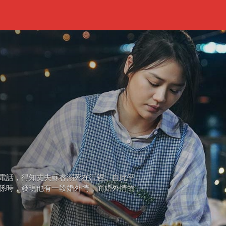
電話，得知丈夫蘇睿溺死在江裡。自此平
係時，發現他有一段婚外情，而婚外情的