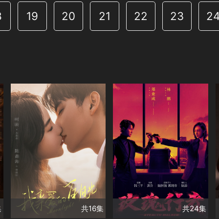
8
19
20
21
22
23
2
共16集
共24集
演員
演員
柯穎
陳鑫海
林鵬
鄭業成
宋昭藝
李柏言
佟亮
李子峯
王志剛
金楷傑
魏健隆
類別
蔡蝶
羅康
孫研翔
懸疑驚悚系列
類別
余思潞
甜寵愛情❤️
精彩陸劇
懸疑驚悚系列
✨
精彩陸劇✨
集
共16集
共24集