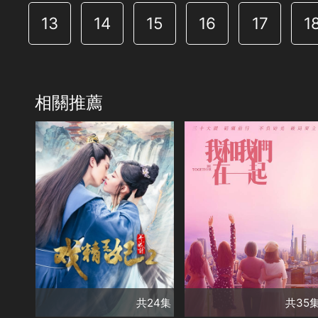
13
14
15
16
17
1
相關推薦
共24集
共35集
演員
演員
董芷依
曹峻祥
孫怡
張彬彬
馬栗
葛雪希
徐佳靜
杜雨宸
張雯
李泊文
涂松岩
類別
劉宥暢
錢泳辰
古裝及歷史劇
類別
安戈
付嘉
劉夢珂
甜寵愛情❤️
精彩陸劇
甜寵愛情❤️
精彩陸劇
任洛敏
陳旭明
✨
✨
共24集
共35