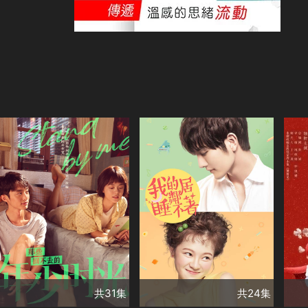
演
共31集
共24集
安
演員
演員
趙今麥
白宇帆
陳怡馨
王子鑫
趙
鄔家楷
趙昭儀
聖堂娜
盧森堡
初
張昕懿
何澳
連續
賈舒夷
類
石雲鵬
翟小興
馬雪陽
薛城
楊可
古
類別
類別
郝文婷
姚安濂
郭曦
甜寵愛情❤️
精彩陸劇
甜寵愛情❤️
精彩陸劇
甜
高海鵬
吳乙彤
✨
✨
✨
余承恩
徐方舟
共31集
共24集
邱虹凱
趙虎子