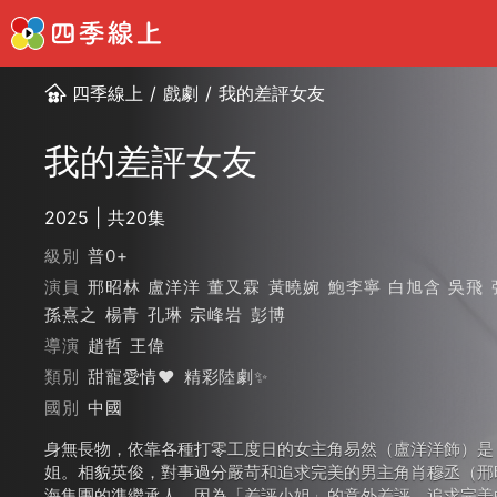
四季線上
/
戲劇
/
我的差評女友
我的差評女友
2025
共20集
級別
普0+
演員
邢昭林
盧洋洋
董又霖
黃曉婉
鮑李寧
白旭含
吳飛
孫熹之
楊青
孔琳
宗峰岩
彭博
導演
趙哲
王偉
類別
甜寵愛情❤️
精彩陸劇✨
國別
中國
身無長物，依靠各種打零工度日的女主角易然（盧洋洋飾）是
姐。相貌英俊，對事過分嚴苛和追求完美的男主角肖穆丞（邢
海集團的準繼承人。因為「差評小姐」的意外差評，追求完美