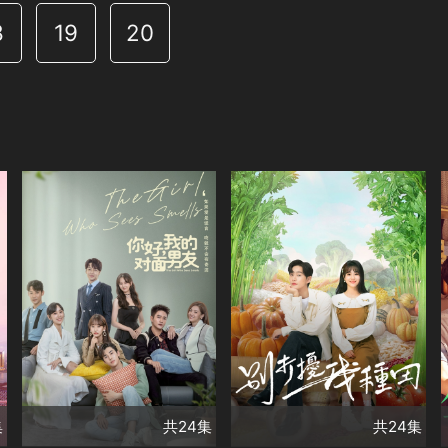
8
19
20
共24集
演員
共24集
嘉羿
金子璇領銜
演員
範曉東
吳明晶
李卓揚 屈夢汝
杜厚佳
陳依琪
類別
高凱元
李博洋
甜寵愛情❤️
類別
甜寵愛情❤️
精彩陸劇
讓浪漫在銀幕蔓延
✨
精彩陸劇✨
集
共24集
共24集