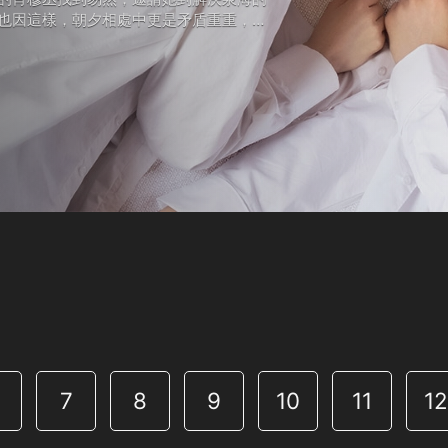
也因這樣，朝夕相處中更是矛盾重重，看
7
8
9
10
11
1