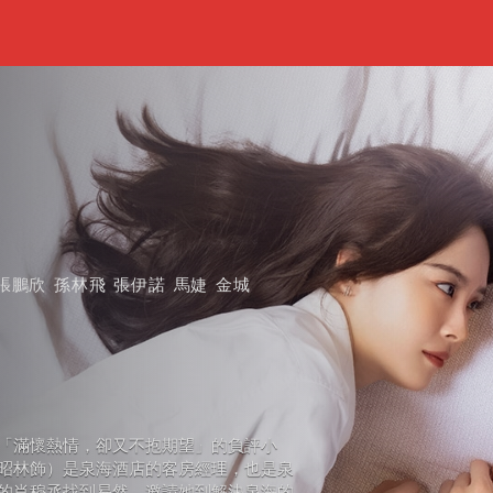
張鵬欣
孫林飛
張伊諾
馬婕
金城
「滿懷熱情，卻又不抱期望」的負評小
昭林飾）是泉海酒店的客房經理，也是泉
的肖穆丞找到易然，邀請她到解決泉海的