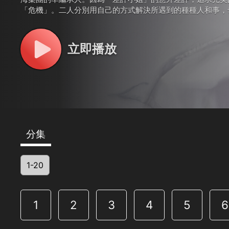
「危機」。二人分別用自己的方式解決所遇到的種種人和事，
似毫無交集的兩條平行線，不知不覺在相互靠近。
立即播放
分集
1-20
1
2
3
4
5
6