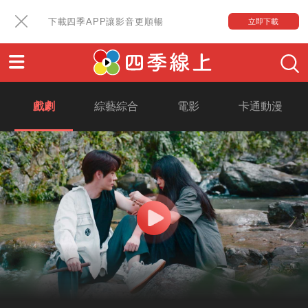
下載四季APP讓影音更順暢
立即下載
戲劇
綜藝綜合
電影
卡通動漫