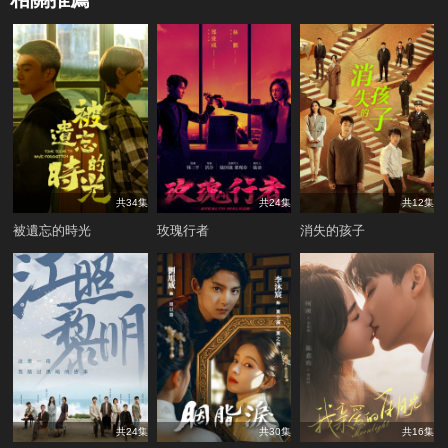
共34集
共24集
共12集
被遺忘的時光
玫瑰行者
消失的孩子
共24集
共30集
共16集