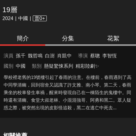
19層
2024
中國
普0+
簡介
分集
花絮
演員
孫千
魏哲鳴
白澍
肖凱中
導演
蔡聰
李智恆
國別
中國
類別
懸疑驚悚系列
精彩陸劇✨
學校裡老舊的19號樓引起了春雨的注意。在樓前，春雨遇到了高
中同學清幽，回到宿舍又認識了許文雅、南小琴。第二天，春雨
乘坐的校車發生車禍，醒來時發現自己在一棟陌生的鬼樓中。同
時還有清幽、食堂大叔老林、小混混強哥、阿勇和黑二。眾人疑
惑之際，被突然出現的皮影怪追殺，黑二在逃亡中死去...
相關推薦