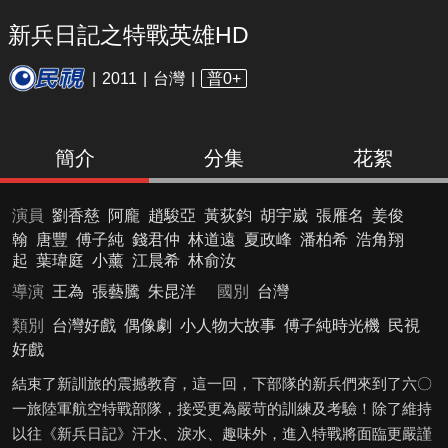
新兵日記之特戰英雄HD
2011
台灣
普0+
簡介
分集
花絮
演員
劉香慈
阿龐
趙駿亞
黃荻鈞
胡宇崴
張雁名
姜俊
翰
唐豐
傅子純
錢君仲
林道遠
夏政峰
潘柏希
浩角翔
起
葉瑋庭
小薰
江晨希
林俞汝
導演
王為
張藝騰
朱昆洋
國別
台灣
類別
台灣好戲
偶像劇
小人物大故事
傅子純時光機
民視
好戲
結束了新訓旅的震撼教育，這一回，下部隊的新兵們來到了六〇
一旅陸軍航空特戰部隊，接受更為嚴苛的訓練及考驗！除了維持
以往《新兵日記》汗水、淚水、趣味外，進入特戰將面臨更嚴謹