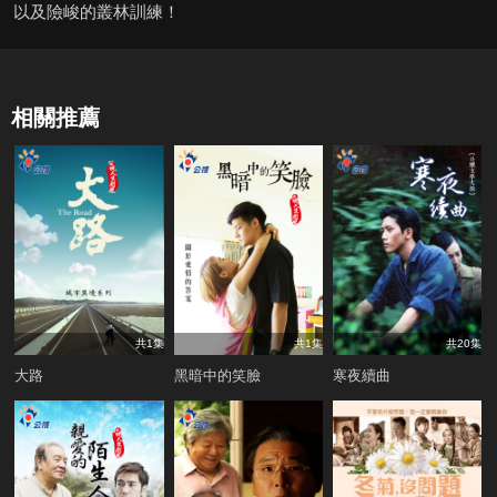
以及險峻的叢林訓練！
相關推薦
共1集
共1集
共20集
大路
黑暗中的笑臉
寒夜續曲