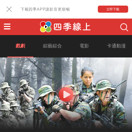
下載四季APP讓影音更順暢
立即下載
戲劇
綜藝綜合
電影
卡通動漫