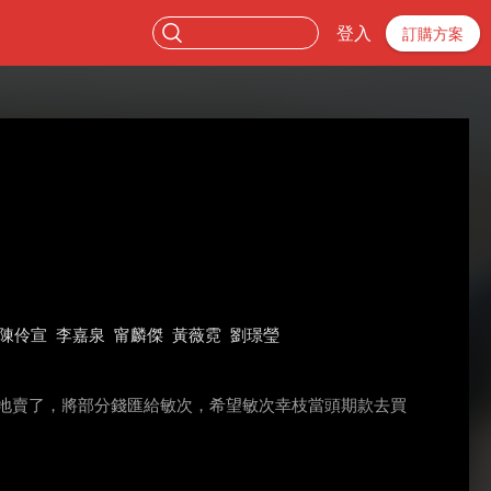
登入
訂購方案
陳伶宣
李嘉泉
甯麟傑
黃薇霓
劉璟瑩
地賣了，將部分錢匯給敏次，希望敏次幸枝當頭期款去買