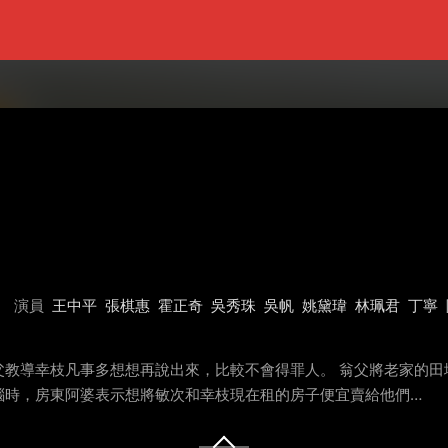
演員
王中平
張棋惠
霍正奇
吳秀珠
吳帆
姚黛瑋
林珮君
丁寧
父教導幸枝凡事多想想再說出來，比較不會得罪人。 翁父將老家的田
惱時，房東阿婆表示想將敏次和幸枝現在租的房子便宜賣給他們…