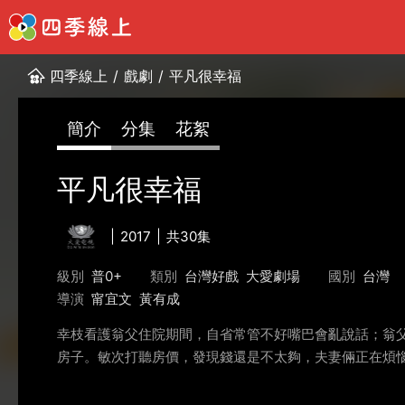
四季線上
/
戲劇
/
平凡很幸福
簡介
分集
花絮
平凡很幸福
2017
共30集
級別
普0+
類別
台灣好戲
大愛劇場
國別
台灣
導演
甯宜文
黃有成
幸枝看護翁父住院期間，自省常管不好嘴巴會亂說話；翁
房子。敏次打聽房價，發現錢還是不太夠，夫妻倆正在煩