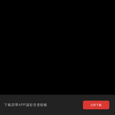
下載四季APP讓影音更順暢
立即下載