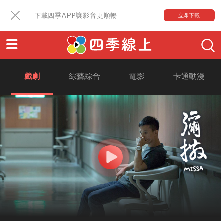
下載四季APP讓影音更順暢
立即下載
戲劇
綜藝綜合
電影
卡通動漫