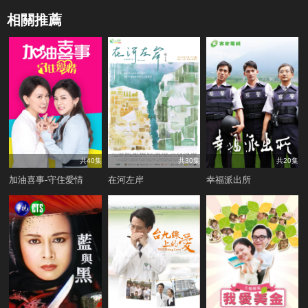
相關推薦
共40集
共30集
共20集
加油喜事-守住愛情
在河左岸
幸福派出所