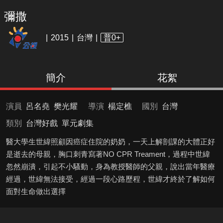
彌撒
2015
台灣
普0+
簡介
花絮
演員
呂名堯
樊光耀
導演
楊定樵
國別
台灣
類別
台灣好戲
單元劇集
醫大學生世緯照顧因癌症住院的奶奶，一天上解剖課的大體正好
是逝去的母親，胸口刺青寫著NO CPR Treament，過程中世緯
忽然崩潰，引起不小騷動，身為教授醫師的父親，說出當年醫療
經過，世緯無法接受，經過一段心路歷程，世緯才終於了解如何
面對生命做出選擇