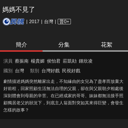
媽媽不見了
2017
台灣
普0+
簡介
分集
花絮
演員
蔡振南
楊貴媚
侯怡君
莊凱勛
鍾欣凌
國別
台灣
類別
台灣好戲
民視好戲
劇情描述媽媽突然離家出走，不知緣由的女兒為了盡孝而放棄大
好前程，回家照顧生活無法自理的父親，卻在與父親朝夕相處後
深刻體會到母親的辛苦。在已經成家的哥哥、妹妹都無法接手照
顧獨居老父的狀況下，到底主人翁面對突如其來得巨變，會發生
怎樣的故事？