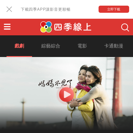
下載四季APP讓影音更順暢
立即下載
戲劇
綜藝綜合
電影
卡通動漫