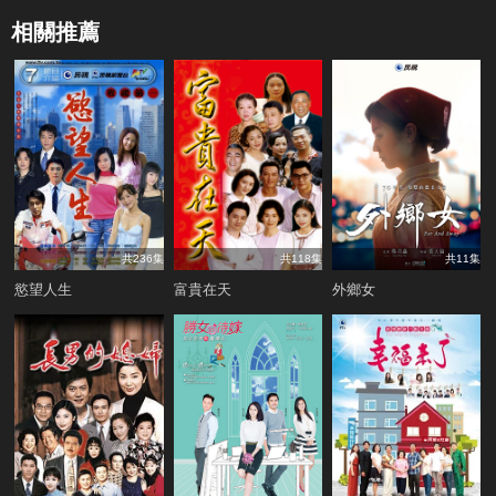
相關推薦
共236集
共118集
共11集
慾望人生
富貴在天
外鄉女