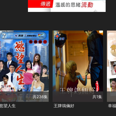
共236集
演員
演
共1集
方文琳
倪齊民
楊
演員
黃維德
韓瑜
紀亞文
周厚安
陳
黃膺勳
梁又南
陸奕靜
廖苡喬
林
崔浩然
劉秀雯
游
類別
類別
類
檢場
李佩怡
張
台灣好戲
民視好戲
台灣好戲
單元劇集
台
李
共236集
共1集
慾望人生
王牌鴿倆好
幸