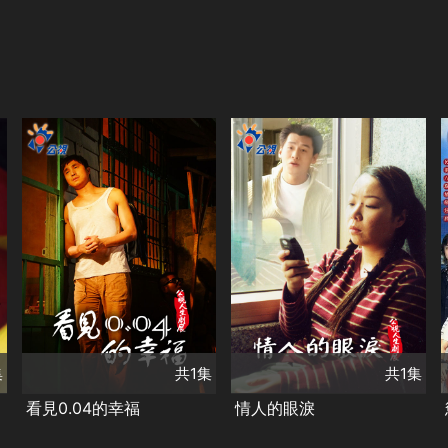
共1集
演員
共1集
程秀瑛
呂羿慧
演員
王少偉
張靜文
張毓晨
徐愛心
高伊玲
羅北安
沈瑞騰
沈世朋
林美秀
李啟銘
洪其德
胡治潮
類別
黃健瑋
孔昱嘉
台灣好戲
單元劇集
類別
綠茶
柯雅馨
台灣好戲
單元劇集
公視劇展
阮芳秋
陳宣婷
瑋薇
集
共1集
共1集
看見0.04的幸福
情人的眼淚