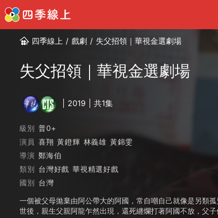
四季線上
/
戲劇
/
失父招領｜華視金選劇場
失父招領｜華視金選劇場
2019
共1集
級別
普0+
演員
喜翔
黃鐙輝
林義雄
黃錦雯
導演
鄭海伯
類別
台灣好戲
華視精選好戲
國別
台灣
一個被父母拋棄由阿公帶大的阿國，常自嘲自己就像是另類孤
世後，親生父親阿龍乍然出現，還死纏爛打著阿國不放，父子