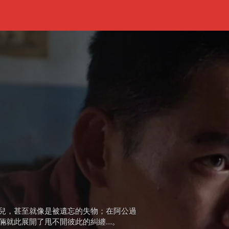
兒，甚至就像是被遺忘的失物；在阿公過
倆就此展開了甩不開彼此的糾纏…。