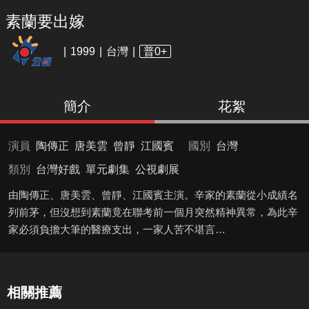
素蘭要出嫁
1999
台灣
普0+
簡介
花絮
演員
陶傳正
唐美雲
曾靜
江國賓
國別
台灣
類別
台灣好戲
單元劇集
公視劇展
由陶傳正、唐美雲、曾靜、江國賓主演。辛家的素蘭從小成績名
列前茅，但沒想到素蘭竟在聯考前一個月突然精神異常，為此辛
家必須負擔大筆的醫療支出，一家人苦不堪言…
相關推薦