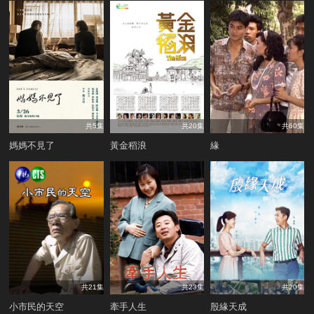
共5集
共20集
共60集
媽媽不見了
黃金稻浪
緣
共21集
共23集
共20集
小市民的天空
牽手人生
殷緣天成