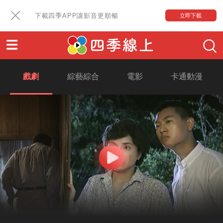
下載四季APP讓影音更順暢
立即下載
戲劇
綜藝綜合
電影
卡通動漫