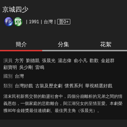
京城四少
1991
台灣
普0+
簡介
分集
花絮
演員
方芳
劉德凱
張晨光
湯志偉
俞小凡
歡歡
金超群
顧寶明
吳少剛
雷鳴
國別
台灣
類別
台灣好戲
古裝及歷史劇
懷舊系列
華視精選好戲
清末民初新舊交替的動盪社會中，四個分崩離析的兄弟之間的情
義恩怨，一個家庭的悲歡離合，與江湖兒女的至情至愛。本劇榮
獲80年金鐘獎最佳連續劇、最佳男主角（張晨光）。