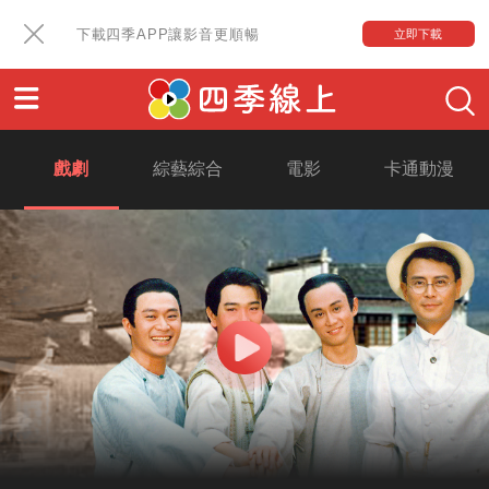
下載四季APP讓影音更順暢
立即下載
戲劇
綜藝綜合
電影
卡通動漫