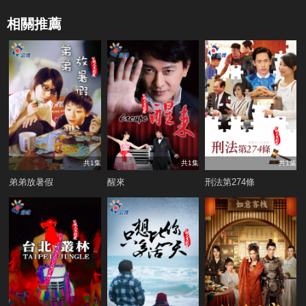
相關推薦
共1集
共1集
共1集
弟弟放暑假
醒來
刑法第274條