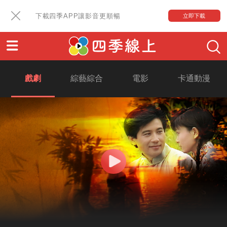
下載四季APP讓影音更順暢
立即下載
戲劇
綜藝綜合
電影
卡通動漫