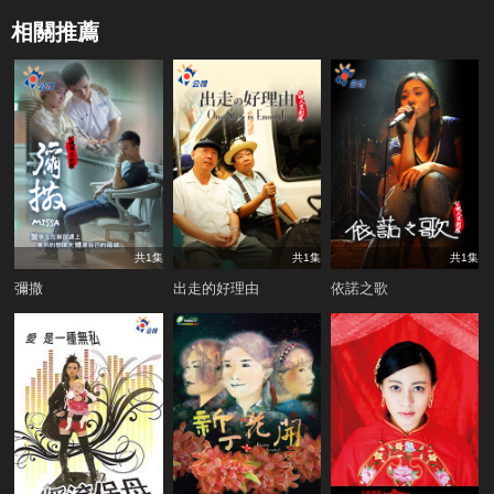
相關推薦
共1集
共1集
共1集
彌撒
出走的好理由
依諾之歌