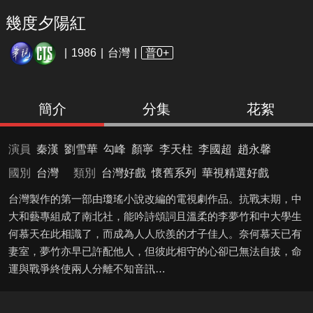
幾度夕陽紅
1986
台灣
普0+
簡介
分集
花絮
演員
秦漢
劉雪華
勾峰
顏寧
李天柱
李國超
趙永馨
國別
台灣
類別
台灣好戲
懷舊系列
華視精選好戲
台灣製作的第一部由瓊瑤小說改編的電視劇作品。抗戰末期，中
大和藝專組成了南北社，能吟詩頌詞且溫柔的李夢竹和中大學生
何慕天在此相識了，而成為人人欣羨的才子佳人。奈何慕天已有
妻室，夢竹亦早已許配他人，但彼此相守的心卻已無法自拔，命
運與戰爭終使兩人分離不知音訊…