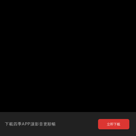
下載四季APP讓影音更順暢
立即下載