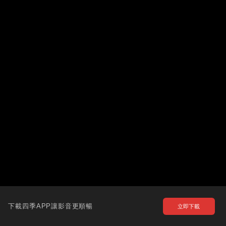
下載四季APP讓影音更順暢
立即下載