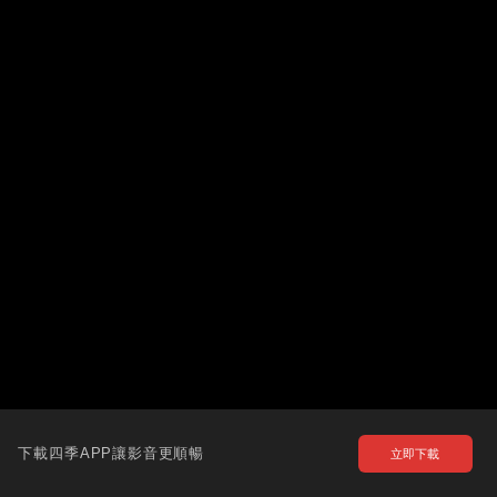
下載四季APP讓影音更順暢
立即下載