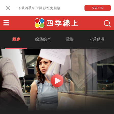
下載四季APP讓影音更順暢
立即下載
戲劇
綜藝綜合
電影
卡通動漫