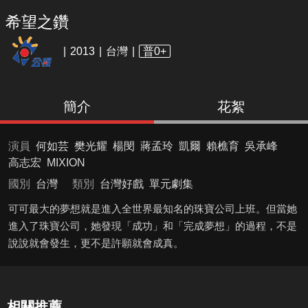
希望之鑽
2013
台灣
普0+
簡介
花絮
演員
何如芸
樊光耀
楊閔
蔣孟玲
凱爾
賴樵育
吳承峰
高志宏
MIXION
國別
台灣
類別
台灣好戲
單元劇集
可可最大的夢想就是進入全世界最知名的珠寶公司上班。但當她
進入了珠寶公司，她發現「成功」和「完成夢想」的過程，不是
說說就會發生，更不是許願就會成真。
相關推薦