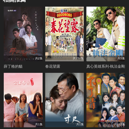
共2集
共350集
共5集
薛丁格的貓
春花望露
真心英雄系列-執法金剛
共1集
共1集
共135集