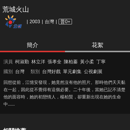
荒城火山
2003
台灣
普0+
簡介
花絮
演員
柯淑勤
林立洋
張孝全
陳柏蓁
黃小柔
丁寧
國別
台灣
類別
台灣好戲
單元劇集
公視劇展
回想從前，江憶安發現，她竟然沒有他的照片。那時他們天天黏
在一起，因此從不覺得有這個必要。二十年後，當她已記不清楚
他的面容時，她的初戀情人，楊柏賢，卻重新出現在她的生命
中......