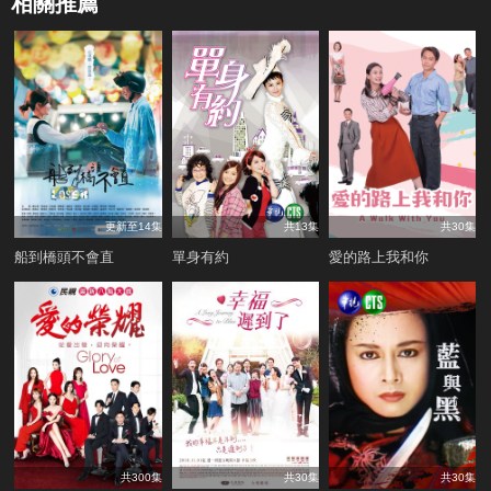
相關推薦
更新至14集
共13集
共30集
船到橋頭不會直
單身有約
愛的路上我和你
共300集
共30集
共30集