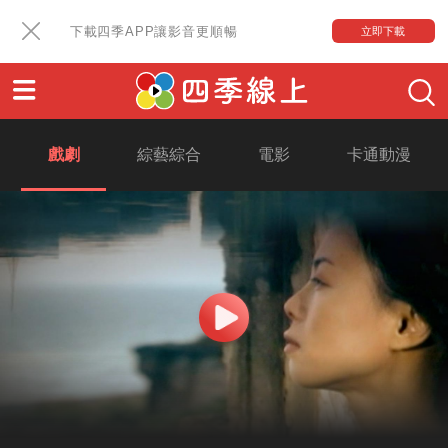
下載四季APP讓影音更順暢
立即下載
戲劇
綜藝綜合
電影
卡通動漫