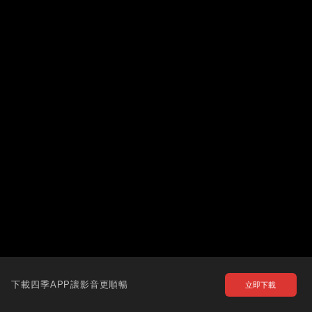
下載四季APP讓影音更順暢
立即下載