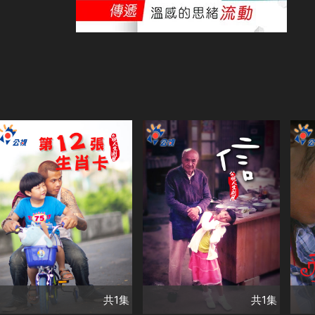
演
楊
共1集
共1集
王
演員
演員
茂伯
祝茂綸
曾晴
乾德門
洪瑞襄
游
類別
類別
類
台灣好戲
單元劇集
台灣好戲
單元劇集
台
公視劇展
公視劇展
公
共1集
共1集