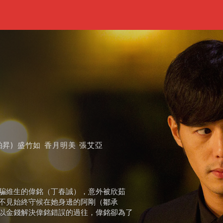
柏昇)
盛竹如
香月明美
張艾亞
騙維生的偉銘（丁春誠），意外被欣茹
不見始終守候在她身邊的阿剛（鄒承
以金錢解決偉銘錯誤的過往，偉銘卻為了