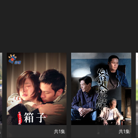
共1集
演員
共1集
喜翔
黃鐙輝
演員
劉瑞琪
高山峰
林義雄
黃錦雯
柯一正
類別
台灣好戲
類別
台灣好戲
單元劇集
華視精選好戲
集
共1集
共1集