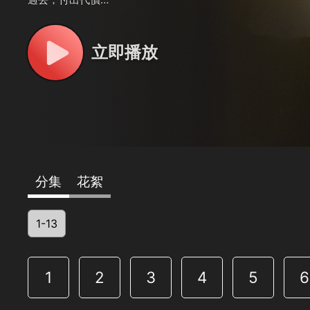
立即播放
分集
花絮
1-13
1
2
3
4
5
6