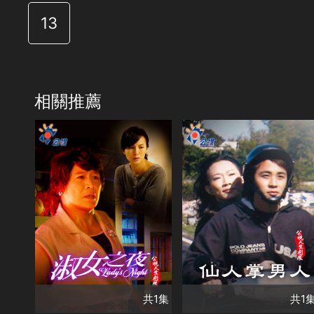
13
相關推薦
共1集
演員
湯志偉
姚采穎
馬志翔
洪瑞襄
類別
共1集
台灣好戲
單元劇集
類別
公視劇展
台灣好戲
單元劇集
共1集
共1