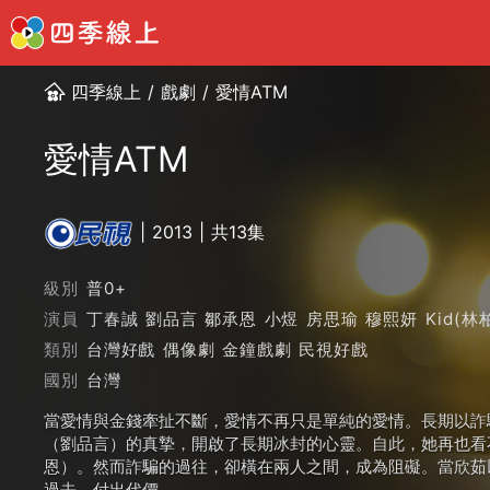
四季線上
/
戲劇
/
愛情ATM
愛情ATM
2013
共13集
級別
普0+
演員
丁春誠
劉品言
鄒承恩
小煜
房思瑜
穆熙妍
Kid(林
類別
台灣好戲
偶像劇
金鐘戲劇
民視好戲
國別
台灣
當愛情與金錢牽扯不斷，愛情不再只是單純的愛情。長期以詐
（劉品言）的真摯，開啟了長期冰封的心靈。自此，她再也看
恩）。然而詐騙的過往，卻橫在兩人之間，成為阻礙。當欣茹
過去，付出代價…